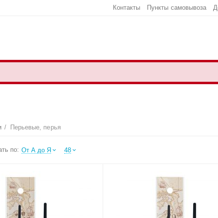
Контакты
Пункты самовывоза
Д
и
/
Перьевые, перья
ть по:
От А до Я
48