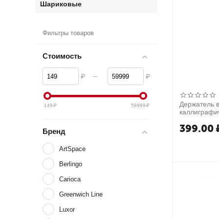
Шариковые
Фильтры товаров
Стоимость
–
₽
₽
Держатель в
149
₽
59999
₽
каллиграфи
круглые нак
399.00
Бренд
ArtSpace
Berlingo
Carioca
Greenwich Line
Luxor