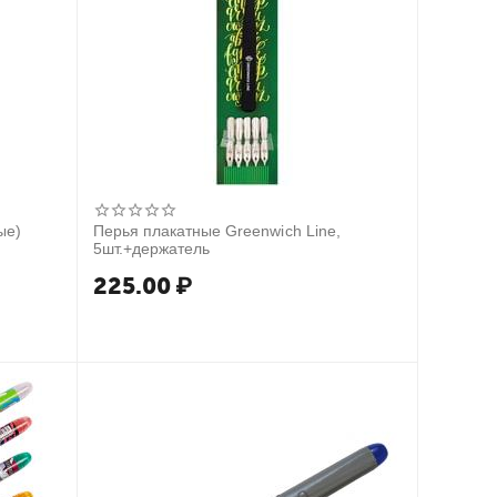
ые)
Перья плакатные Greenwich Line,
5шт.+держатель
225.00
₽