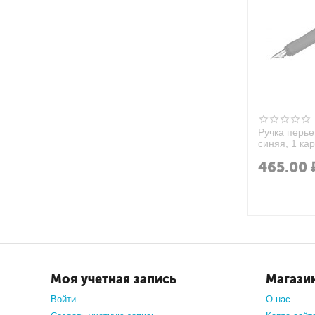
Ручка перье
синяя, 1 ка
корпус
465.00
Моя учетная запись
Магази
Войти
О нас