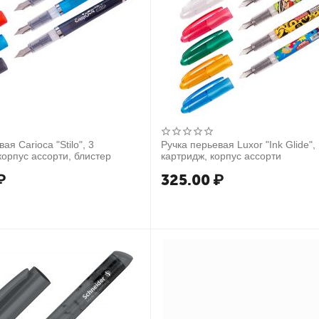
ая Carioca "Stilo", 3
Ручка перьевая Luxor "Ink Glide",
корпус ассорти, блистер
картридж, корпус ассорти
₽
325.00
₽