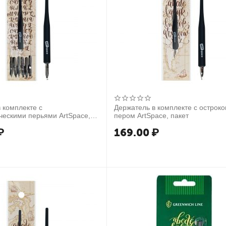
 комплекте с
Держатель в комплекте с острок
ческими перьями ArtSpace,
пером ArtSpace, пакет
онечники, 6шт
₽
169.00
₽