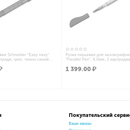
вая Schneider "Easy navy"
Ручка перьевая для каллиграфии 
ртридж, грип, темно-синий
"Parallel Pen", 6,0мм, 2 картриджа
пластик. уп.
₽
1 399.00
₽
н
Покупательский серви
Ваши заказы