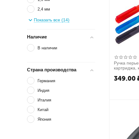
2,4 мм
3,0/2,3/1,5/1,0/0,65 мм
Показать все (14)
3,8 мм
Наличие
4,0/8,0/10/12/15 мм
6 мм
В наличии
Ручка перьев
картриджа, 
Страна производства
349.00
Германия
Индия
Италия
Китай
Япония