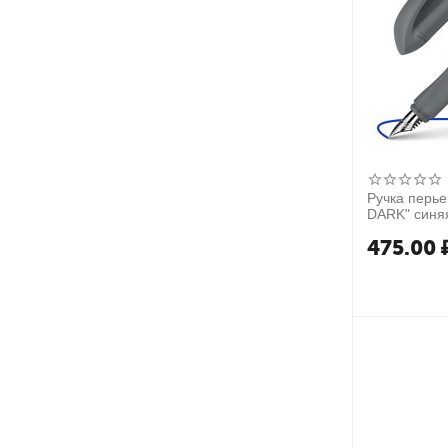
Ручка перье
DARK" синяя
синий корпу
475.00