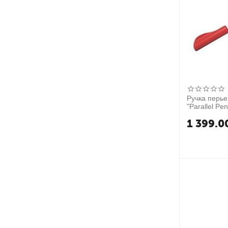
Ручка перье
"Parallel Pe
пластик. уп
1 399.0