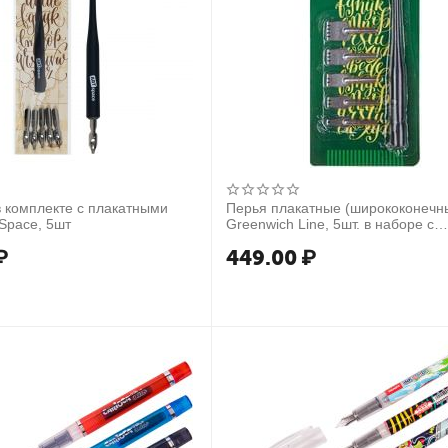
 комплекте с плакатными
Перья плакатные (ширококонечн
Space, 5шт
Greenwich Line, 5шт. в наборе с
держателем, блистер
₽
449.00
₽