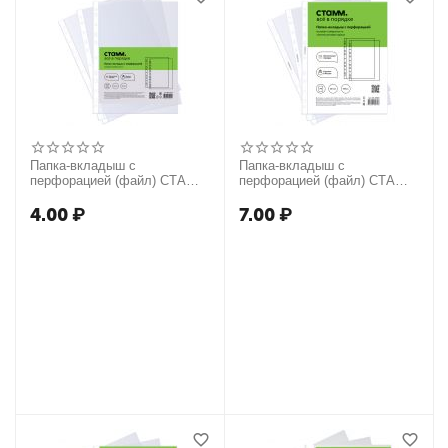
Папка-вкладыш с
Папка-вкладыш с
перфорацией (файл) СТАММ
перфорацией (файл) СТАММ
А4, 40мкм, матовая
А4, 60мкм, матовая,
"Апельсиновая корка"
4.00
₽
7.00
₽