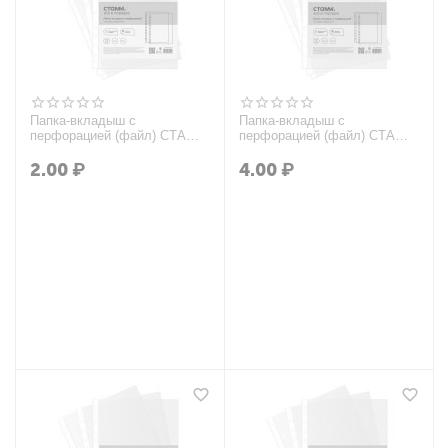
Папка-вкладыш с
Папка-вкладыш с
перфорацией (файл) СТАММ
перфорацией (файл) СТАММ
А4, 25мкм, глянцевая
А4, 30мкм, глянцевая
(аналог S1000/109325)
2.00
₽
4.00
₽