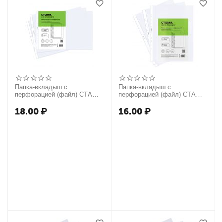
Папка-вкладыш с
Папка-вкладыш с
перфорацией (файл) СТАММ
перфорацией (файл) СТАММ
А3, 40мкм, глянцевая,
А3, 40мкм, матовая,
горизонтальная
вертикальная
18.00
₽
16.00
₽