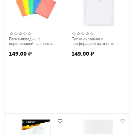
Папка-вкладыш с
Папка-вкладыш с
перфорацией на кнопке
перфорацией на кнопке
OfficeSpace А4, ПВХ,
СТАММ А4, ПВХ, 180мкм,
180мкм, расширяющаяся до
глянцевый, расширяющаяся
149.00
₽
149.00
₽
250л., цветная, ассорти
до 250л.