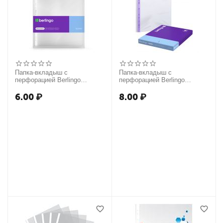
Папка-вкладыш с
Папка-вкладыш с
перфорацией Berlingo
перфорацией Berlingo
"Squares", А4, 60мкм,
"Squares", А4, 60мкм,
рельефная текстура,
рельефная текстура,
6.00
₽
8.00
₽
матовая
матовая, упаковка в
картонный диспенсер