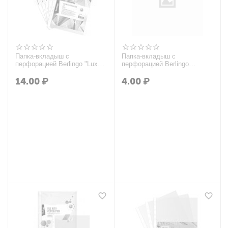
Папка-вкладыш с
Папка-вкладыш с
перфорацией Berlingo "Luxe",
перфорацией Berlingo
А4, 110мкм, глянцевая
"Squares", А5, 30мкм,
рельефная текстура,
14.00
₽
4.00
₽
матовая