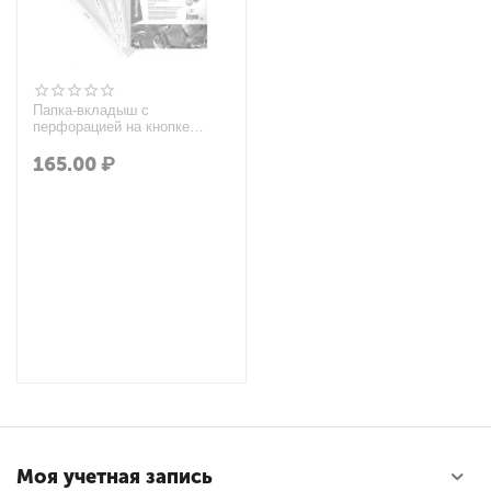
Папка-вкладыш с
перфорацией на кнопке
Berlingo, А4, ПВХ, 180мкм,
глянцевая, расширяющаяся
165.00
₽
до 250л.
Моя учетная запись