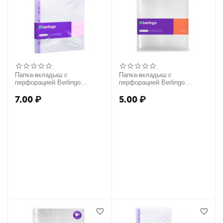
Папка-вкладыш с
Папка-вкладыш с
перфорацией Berlingo
перфорацией Berlingo
"Mirror", А4, 50мкм,
"Squares", А4, 40мкм,
глянцевая
рельефная текстура,
7.00
₽
5.00
₽
матовая