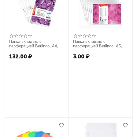
Папка-вкладыш с
Папка-вкладыш с
перфорацией Berlingo, А4,
перфорацией Berlingo, А5,
ПВХ, 180мкм, глянцевая,
30мкм, глянцевая,
расширяющаяся, до 250л.
горизонтальная
132.00
₽
3.00
₽