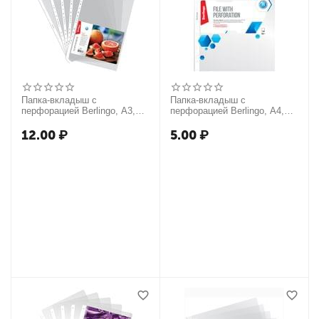
Папка-вкладыш с
Папка-вкладыш с
перфорацией Berlingo, А3,
перфорацией Berlingo, А4,
40мкм, матовая,
30мкм, глянцевая
вертикальная
12.00
₽
5.00
₽