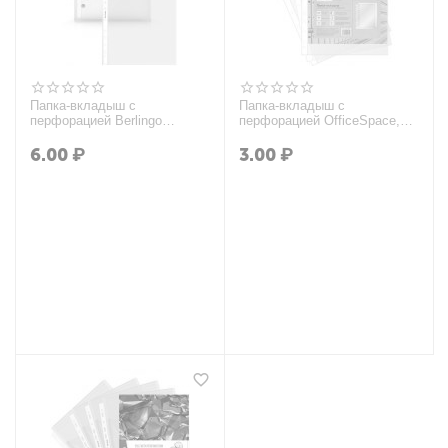
Папка-вкладыш с
Папка-вкладыш с
перфорацией Berlingo
перфорацией OfficeSpace,
"Апельсиновая корка", А4,
А4, 30мкм, глянцевая
60мкм, матовая
6.00
₽
3.00
₽