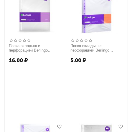
Папка-вкладыш с
Папка-вкладыш с
перфорацией Berlingo
перфорацией Berlingo
"Mirror", А4, 110мкм,
"Mirror", А4, 40мкм,
глянцевая, в пакете
глянцевая
16.00
₽
5.00
₽