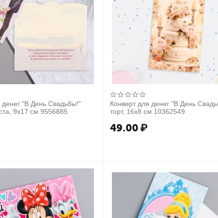
 денег "В День Свадьбы!"
Конверт для денег "В День Свадь
ста, 9х17 см 9556885
торт, 16х8 см 10362549
49.00
₽