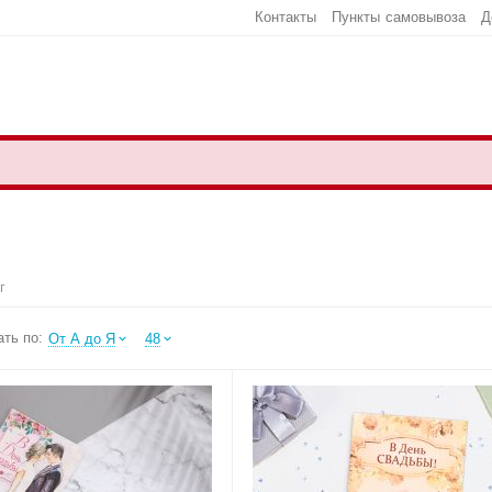
Контакты
Пункты самовывоза
Д
г
ть по:
От А до Я
48