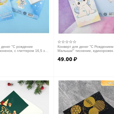
 денег "С рождение
Конверт для денег "С Рождением
оненок, с глиттером 16,5 х
Малыша!" тиснение, единорожек
4881731
49.00
₽