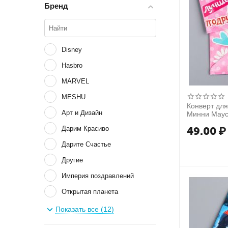
Бренд
Disney
Hasbro
MARVEL
MESHU
Конверт для
Арт и Дизайн
Минни Мау
Дарим Красиво
49.00
₽
Дарите Счастье
Другие
Империя поздравлений
Открытая планета
Сима-ленд
Показать все (12)
Стильная открытка