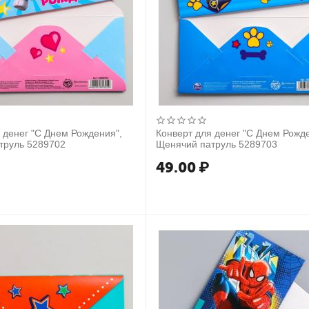
 денег "С Днем Рождения",
Конверт для денег "С Днем Рожд
Щенячий патруль 5289702
Щенячий патруль 5289703
49.00
₽