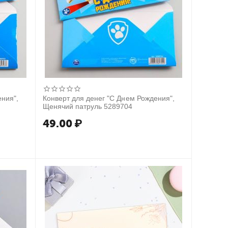
ения",
Конверт для денег "С Днем Рождения",
Щенячий патруль 5289704
49.00
₽