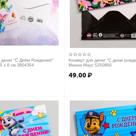
 денег "С Днём Рождения!"
Конверт для денег "С днем рожде
,5 х 8 см 3804354
Минни Маус 5250866
49.00
₽