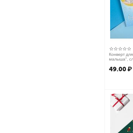
Конверт для
малыша", сл
8см
49.00
₽