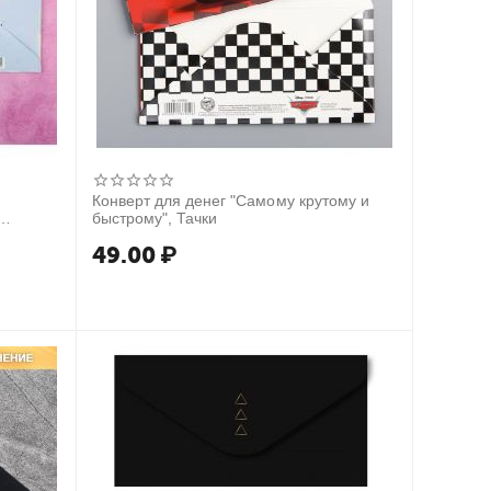
Конверт для денег "Самому крутому и
быстрому", Тачки
49.00
₽