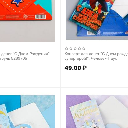
 денег "С Днем Рождения",
Конверт для денег "С Днем рожд
Щенячий патруль 5289705
супергерой!", Человек-Паук
49.00
₽