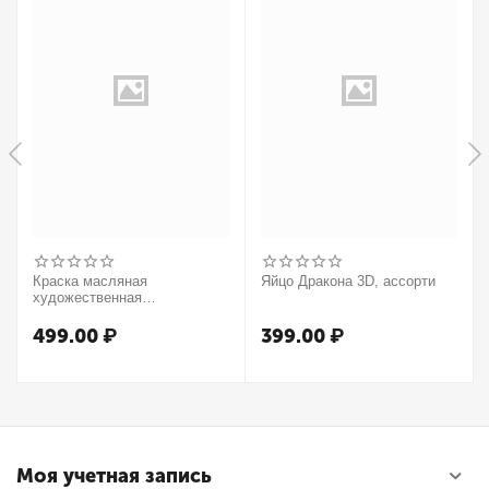
Краска масляная
Яйцо Дракона 3D, ассорти
художественная
Winsor&Newton "Winton",
37мл, туба, оранжевый
499.00
₽
399.00
₽
Моя учетная запись