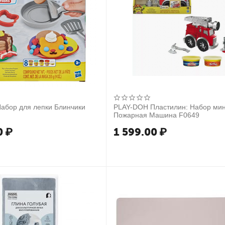
абор для лепки Блинчики
PLAY-DOH Пластилин: Набор ми
Пожарная Машина F0649
0
₽
1 599.00
₽