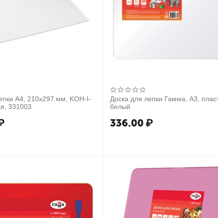
епки А4, 210х297 мм, KOH-I-
Доска для лепки Гамма, А3, плас
я, 331003
белый
₽
336.00
₽