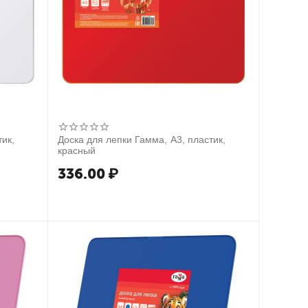
тик,
Доска для лепки Гамма, А3, пластик,
красный
336.00
₽