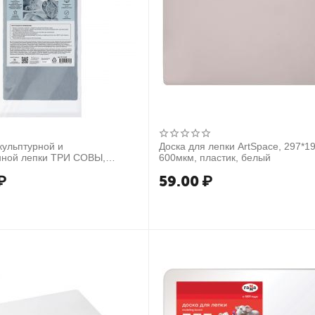
кульптурной и
Доска для лепки ArtSpace, 297*1
нной лепки ТРИ СОВЫ,
600мкм, пластик, белый
пекаемая, 1кг, вакуумный
₽
59.00
₽