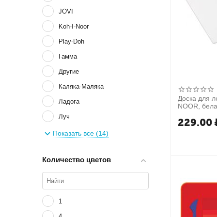
JOVI
Koh-I-Noor
Play-Doh
Гамма
Другие
Каляка-Маляка
Доска для л
Ладога
NOOR, бела
Луч
229.00
Мульти-Пульти
Показать все (14)
ОСТРОВ СОКРОВИЩ
Количество цветов
Стамм
ТРИ СОВЫ
1
4