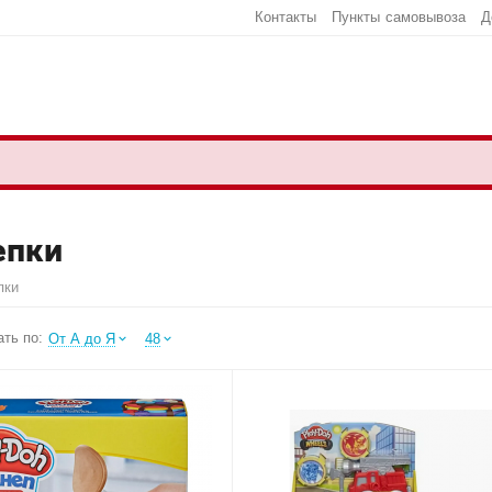
Контакты
Пункты самовывоза
Д
епки
пки
ть по:
От А до Я
48