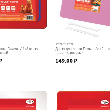
епки Гамма, А4+2 стека,
Доска для лепки Гамма, А4+2 сте
асный
пластик, розовый
₽
149.00
₽