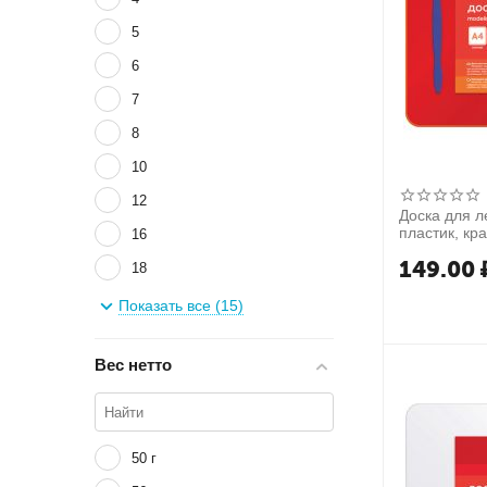
5
6
7
8
10
12
Доска для л
пластик, кр
16
149.00
18
24
Показать все (15)
30
Вес нетто
36
60
72
50 г