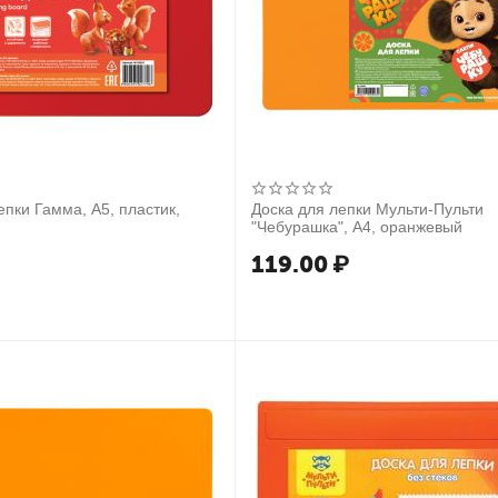
епки Гамма, А5, пластик,
Доска для лепки Мульти-Пульти
"Чебурашка", А4, оранжевый
119.00
₽