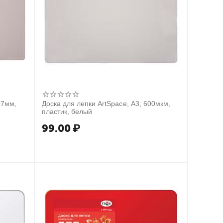
97мм,
Доска для лепки ArtSpace, А3, 600мкм,
пластик, белый
99.00
₽