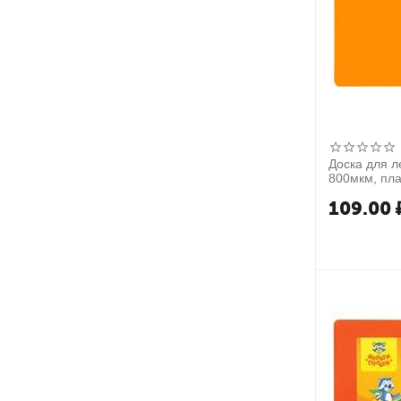
600 г
720 г
1000 г
Доска для л
800мкм, пла
109.00