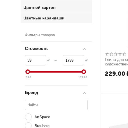
Цветной картон
Цветные карандаши
Фильтры товаров
Стоимость
Глина для с
–
₽
₽
художестве
голубая, за
229.00
пакет
39
₽
1799
₽
Бренд
ArtSpace
Brauberg