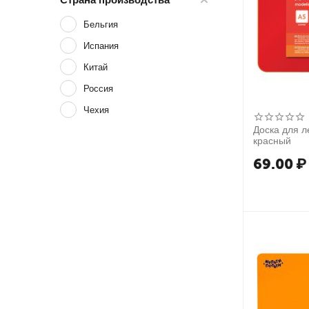
200 г
Бельгия
210 г
Испания
240 г
Китай
250 г
Россия
270 г
Чехия
300 г
Доска для л
красный
312 г
69.00
₽
320 г
336 г
360 г
420 г
480 г
500 г
560 г