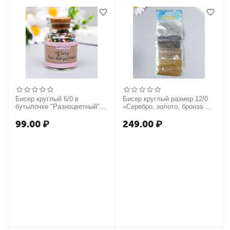
Бисер круглый 6/0 в
Бисер круглый размер 12/0
бутылочке "Разноцветный"
«Серебро, золото, бронза и
прозрачно-цветной 20 гр
чёрный», 6 цветов × 10 г
6075174
99.00
₽
249.00
₽