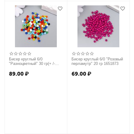
Бисер круглый 6/0
Бисер круглый 6/0 "Розовый
"Разноцветный" 30 гр(+ /-
перламутр" 20 гр 1651873
2гр) 4316636
89.00
₽
69.00
₽