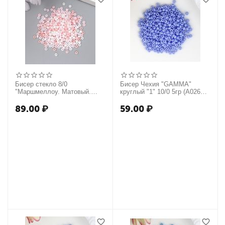
Бисер стекло 8/0
Бисер Чехия "GAMMA"
"Маршмеллоу. Матовый.
круглый "1" 10/0 5гр (A026
Меланж. Розовый зефир" 10
голубой/меланж) 4332423
гр 7463276
89.00
₽
59.00
₽