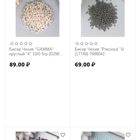
Бисер Чехия "GAMMA"
Бисер Чехия "Preciosa" 5г
круглый "4" 10/0 5гр (D298
(17749) 7688042
жемчужный) 4332453
89.00
₽
69.00
₽