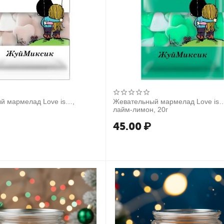
рмелад Love is…,
Жевательный мармелад Love is…, мята-
лайм-лимон, 20г
45.00
₽