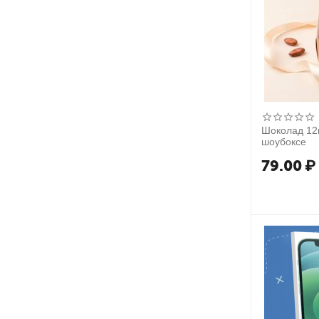
Шоколад 12г
шоубоксе
79.00
₽