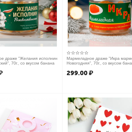
е драже "Желания исполнин
Мармеладное драже "Икра марм
кий", 70г., со вкусом банана
Новогодняя", 70г., со вкусом бан
₽
299.00
₽