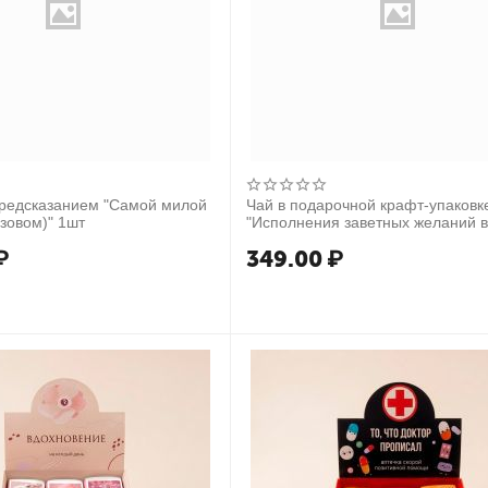
предсказанием "Самой милой
Чай в подарочной крафт-упаковк
озовом)" 1шт
"Исполнения заветных желаний 
году", чёрный с чабрецом, 50 г.
₽
349.00
₽