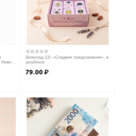
е
Шоколад 12г. «Сладкие предсказания», в
в Новом
шоубоксе
79.00
₽