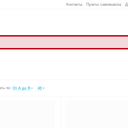
Контакты
Пункты самовывоза
Д
ть по:
От А до Я
48