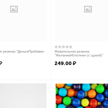
я резинка "ДеньгиПрибавин
Жевательная резинка
"ЖеланиеИсполнин (с щукой)"
₽
249.00
₽