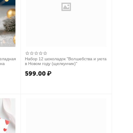
еладная
Набор 12 шоколадок "Волшебства и уюта
ана
в Новом году (щелкунчик)"
599.00
₽