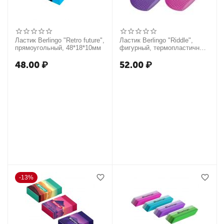
Ластик Berlingo "Retro future",
Ластик Berlingo "Riddle",
прямоугольный, 48*18*10мм
фигурный, термопластичная
резина, 46*34*10мм
48.00
₽
52.00
₽
13%