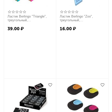
Ластик Berlingo "Triangle",
Ластик Berlingo "Zoo",
треугольный,
треугольный,
термопластичная резина,
термопластичная резина,
44*15*15мм
28*24*10мм
39.00
₽
16.00
₽