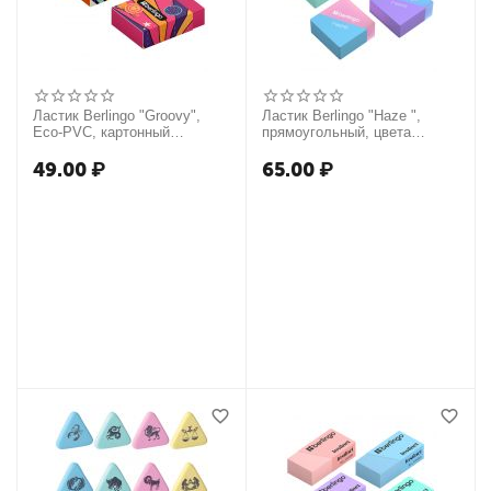
Ластик Berlingo "Groovy",
Ластик Berlingo "Haze ",
Eco-PVC, картонный
прямоугольный, цвета
держатель, 45*32*11мм
ассорти, 34*34*14мм
49.00
₽
65.00
₽