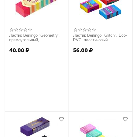
Ластик Berlingo "Geometry",
Ластик Berlingo "Glitch", Eco-
прямоугольный,
PVC, пластиковый
пластиковый, 48*15*10мм
держатель с печатью,
45*32*11мм
40.00
₽
56.00
₽