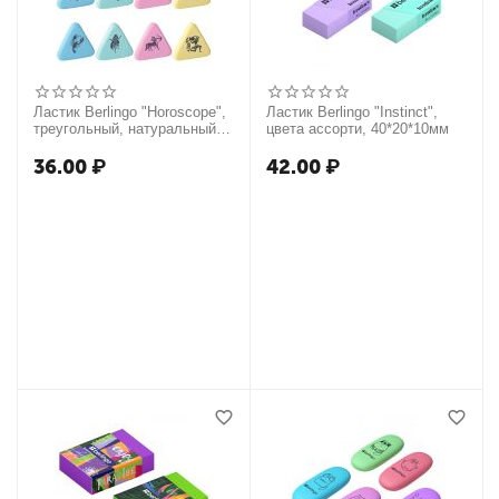
Ластик Berlingo "Horoscope",
Ластик Berlingo "Instinct",
треугольный, натуральный
цвета ассорти, 40*20*10мм
каучук, 35,7*35,7*9мм
36.00
₽
42.00
₽