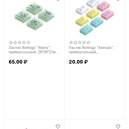
Ластик Berlingo "Aliens",
Ластик Berlingo "Animals",
прямоугольный, 28*28*12мм,
прямоугольный,
флуоресцентный
термопластичная резина,
28*18*10мм
65.00
₽
20.00
₽