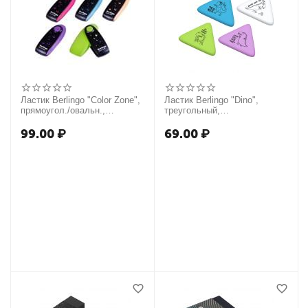
Ластик Berlingo "Color Zone",
Ластик Berlingo "Dino",
прямоугол./овальн.,
треугольный,
термопластичная резина,
термопластичная резина,
60*24*15мм, выдвижной,
50*44*7мм
99.00
₽
69.00
₽
пласт. футляр