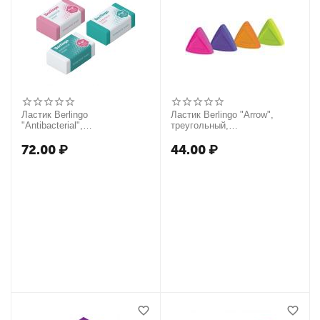
Ластик Berlingo
Ластик Berlingo "Arrow",
"Antibacterial",
треугольный,
прямоугольный, 42*26*17мм
термопластичная резина,
40*35*10мм
72.00
₽
44.00
₽