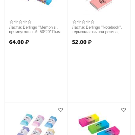
Ластик Berlingo "Memphis",
Ластик Berlingo "Notebook",
прямоугольный, 50*20*11мм
термопластичная резина,
цвета ассорти, 48*34*8мм
64.00
₽
52.00
₽