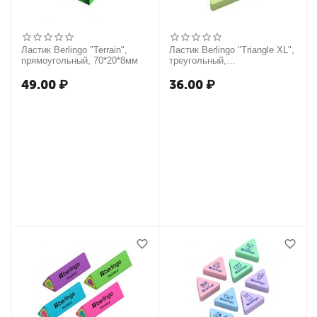
Ластик Berlingo "Terrain",
Ластик Berlingo "Triangle XL",
прямоугольный, 70*20*8мм
треугольный,
термопластичная резина,
55*55*9мм
49.00
₽
36.00
₽