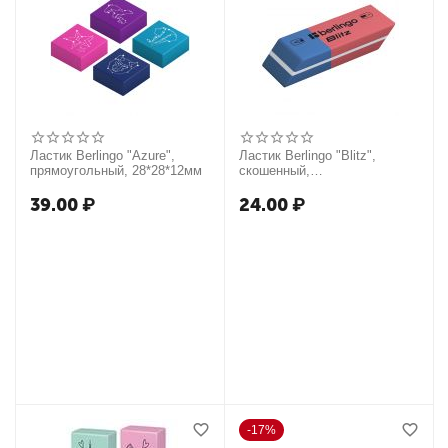
Ластик Berlingo "Azure",
Ластик Berlingo "Blitz",
прямоугольный, 28*28*12мм
скошенный,
комбинированный,
натуральный каучук,
39.00
₽
24.00
₽
42*14*8мм
17%