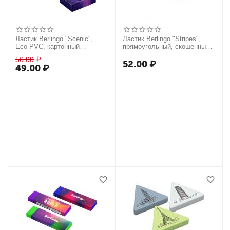
Ластик Berlingo "Scenic",
Ластик Berlingo "Stripes",
Eco-PVC, картонный
прямоугольный, скошенный,
держатель, 45*32*11мм
термопласт. резина, цвета
56.00
₽
ассорти, 50*19*9мм
52.00
₽
49.00
₽