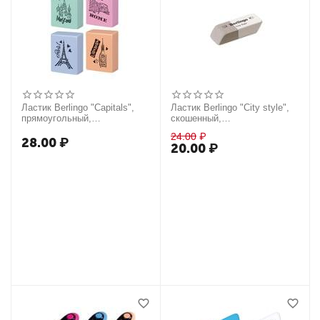
Ластик Berlingo "Capitals",
Ластик Berlingo "City style",
прямоугольный,
скошенный,
термопластичная резина,
комбинированный,
24.00
₽
цвета ассорти, 23*19*9мм
натуральный каучук,
28.00
₽
20.00
₽
42*14*8мм