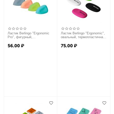
Ластик Berlingo "Ergonomic
Ластик Berlingo "Ergonomic",
Pro", фигурный,
овальный, термопластичная
термопластичная резина,
резина, 50*30*8мм
50*32*15мм
56.00
₽
75.00
₽