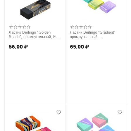
Ластик Berlingo "Golden
Ластик Berlingo "Gradient"
Shade", прямоугольный, Eco-
прямоугольный,
Pvc, 48*18*10мм, ассорти
пластиковый кейс, Eco-Pvc,
45*32*11мм
56.00
₽
65.00
₽