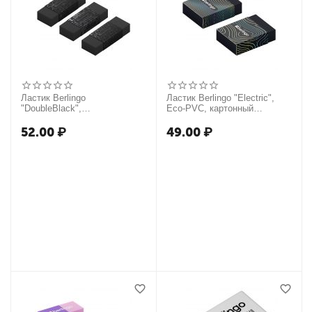
Ластик Berlingo
Ластик Berlingo "Electric",
"DoubleBlack",
Eco-PVC, картонный
прямоугольный 50*18*10мм
держатель, 45*32*11мм
52.00
₽
49.00
₽