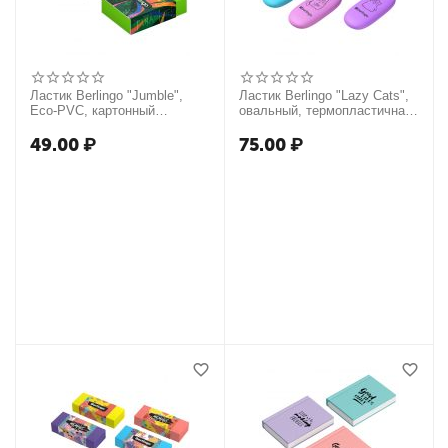
Ластик Berlingo "Jumble",
Ластик Berlingo "Lazy Cats",
Eco-PVC, картонный
овальный, термопластичная
держатель, 45*32*11мм
резина, 49*23*9мм
49.00
₽
75.00
₽