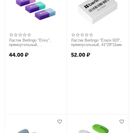
Ластик Berlingo "Envy",
Ластик Berlingo "Eraze 920",
прямоугольный,
прямоугольный, 41*28*11мм
термопластичная резина,
45*21*11мм
44.00
₽
52.00
₽