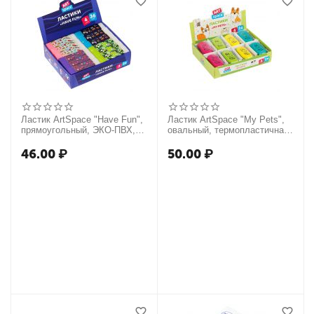
Ластик ArtSpace "Have Fun",
Ластик ArtSpace "My Pets",
прямоугольный, ЭКО-ПВХ,
овальный, термопластичная
60*15*10мм
резина, 60*28*12мм
46.00
₽
50.00
₽