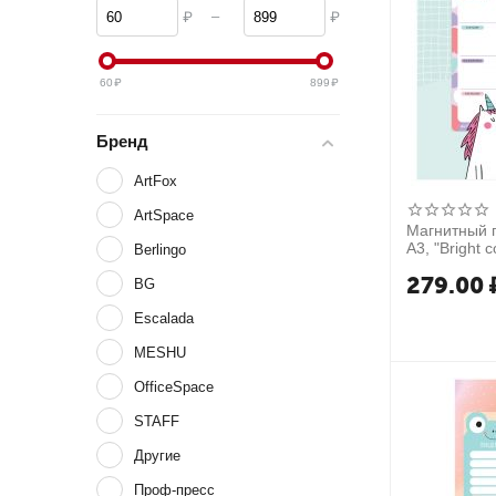
–
₽
₽
60
₽
899
₽
Бренд
ArtFox
ArtSpace
Магнитный 
А3, "Bright 
Berlingo
279.00
BG
Escalada
MESHU
OfficeSpace
STAFF
Другие
Проф-пресс