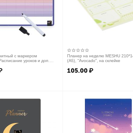
нитный с маркером
Планер на неделю MESHU 210*
Расписание уроков и доп.
(А5), "Avocado", на склейке
2*29см
₽
105.00
₽