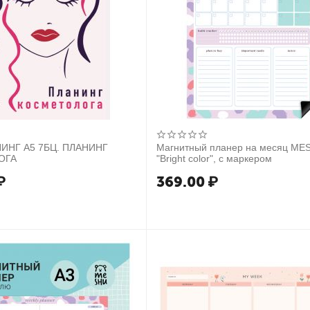
НИНГ А5 7БЦ. ПЛАНИНГ
Магнитный планер на месяц ME
ОГА
"Bright color", с маркером
₽
369.00
₽