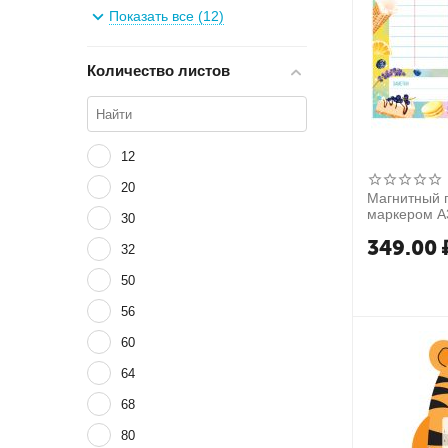
310 x 110 мм
Показать все (12)
330 x 130 мм
Количество листов
12
20
Магнитный 
маркером А3
30
cream"
349.00
32
50
56
60
64
68
80