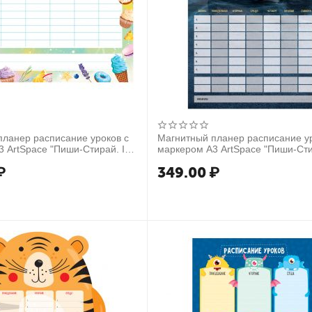
планер расписание уроков с
Магнитный планер расписание ур
 ArtSpace "Пиши-Стирай. Ice
маркером А3 ArtSpace "Пиши-Ст
Race Sport"
₽
349.00
₽