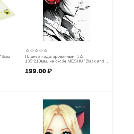
148мм
Планер недатированный, 32л.,
135*210мм, на скобе MESHU "Black and
white", матовая ламинация, выборочный
199.00
₽
лак