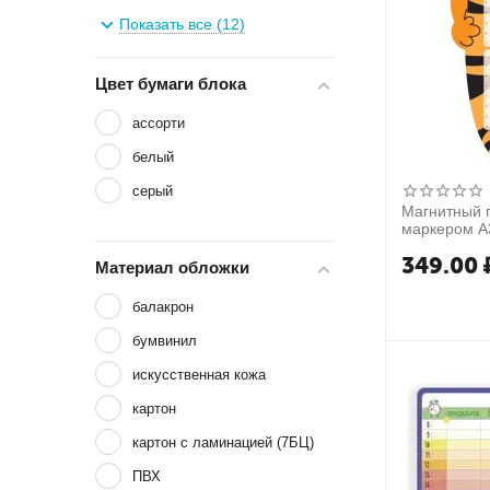
86
Показать все (12)
88
Цвет бумаги блока
ассорти
белый
серый
Магнитный 
маркером А
Tiger"
349.00
Материал обложки
балакрон
бумвинил
искусственная кожа
картон
картон с ламинацией (7БЦ)
ПВХ