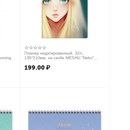
Планер недатированный, 32л.,
ooming
135*210мм, на скобе MESHU "Neko",
матовая ламинация, голографическая
199.00
₽
фольга