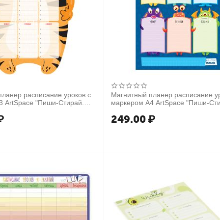
планер расписание уроков с
Магнитный планер расписание ур
3 ArtSpace "Пиши-Стирай.
маркером А4 ArtSpace "Пиши-Ст
Монстрики"
₽
249.00
₽