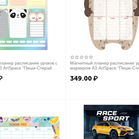
планер расписание уроков с
Магнитный планер расписание ур
3 ArtSpace "Пиши-Стирай.
маркером А3 ArtSpace "Пиши-Ст
Bear"
₽
349.00
₽