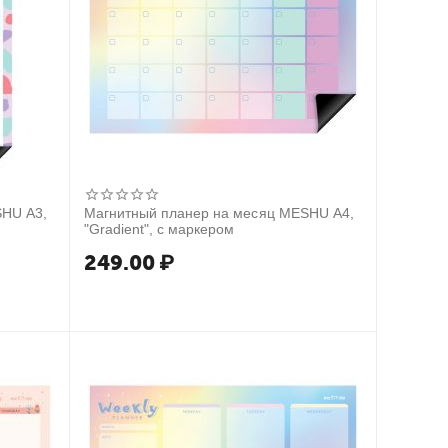
SHU А3,
Магнитный планер на месяц MESHU А4,
"Gradient", с маркером
249.00
₽