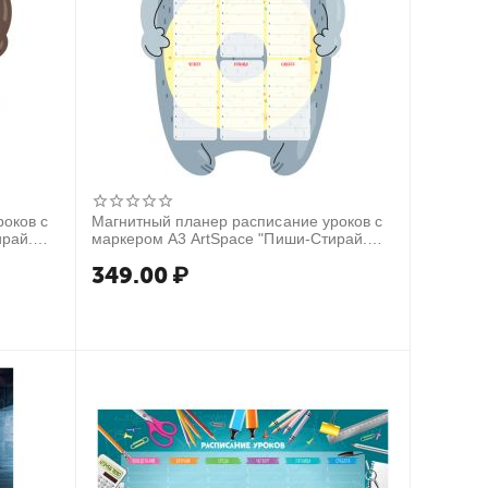
оков с
Магнитный планер расписание уроков с
ирай.
маркером А3 ArtSpace "Пиши-Стирай.
Cat"
349.00
₽