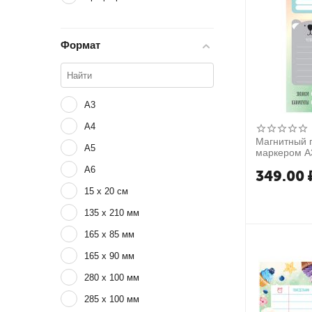
Формат
A3
A4
Магнитный 
A5
маркером А
Animals"
A6
349.00
15 x 20 см
135 x 210 мм
165 х 85 мм
165 х 90 мм
280 x 100 мм
285 x 100 мм