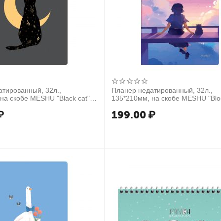
тированный, 32л.,
Планер недатированный, 32л.,
на скобе MESHU "Black cat",
135*210мм, на скобе MESHU "Bl
инация, золотая. фольга
dreams", матовая ламинация,
₽
199.00
₽
голографическая фольга