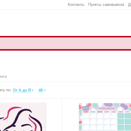
Контакты
Пункты самовывоза
Д
инги
ть по:
От А до Я
48