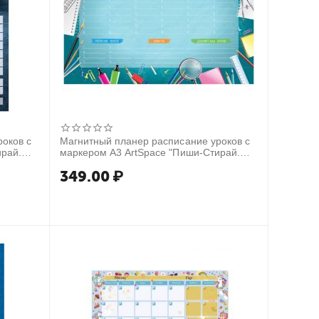
оков с
Магнитный планер расписание уроков с
ирай.
маркером А3 ArtSpace "Пиши-Стирай.
School timetable"
349.00
₽