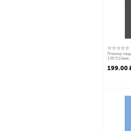
Планер неда
135*210мм, 
матовая лам
199.00