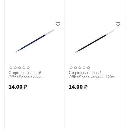
Стержень гелевый
Стержень гелевый
OfficeSpace синий,
OfficeSpace черный, 129мм,
игольчатый наконечник,
0,7мм
129мм, 0,5мм
14.00
₽
14.00
₽