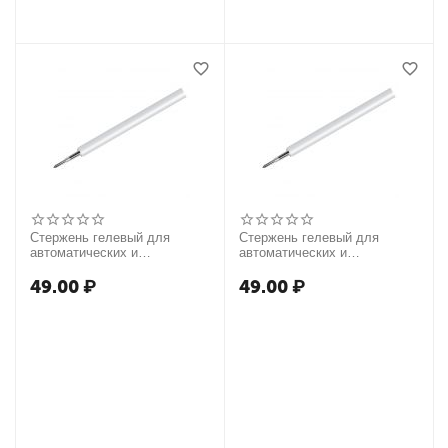
Стержень гелевый для
Стержень гелевый для
автоматических и
автоматических и
подарочных ручек Berlingo
подарочных ручек Berlingo
синий, 110мм, 0,5мм
черный, 110мм, 0,5мм
49.00
₽
49.00
₽