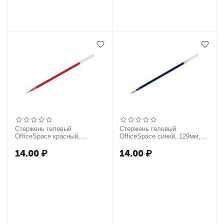
Стержень гелевый
Стержень гелевый
OfficeSpace красный,
OfficeSpace синий, 129мм,
игольчатый наконечник,
0,7мм
129мм, 0,5мм
14.00
₽
14.00
₽