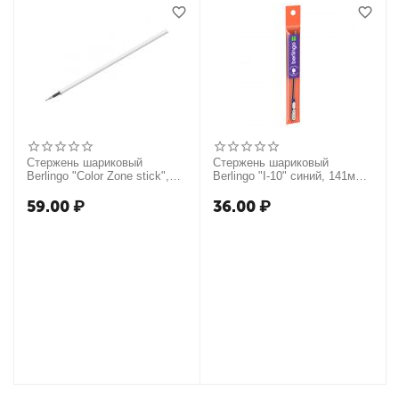
Стержень шариковый
Стержень шариковый
Berlingo "Color Zone stick",
Berlingo "I-10" синий, 141мм,
"Ultra" синий, 0,7мм, длина
0,4мм
письма 2500м, пакет
59.00
₽
36.00
₽