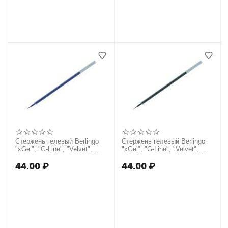
Стержень гелевый Berlingo
Стержень гелевый Berlingo
"xGel", "G-Line", "Velvet",
"xGel", "G-Line", "Velvet",
"Standard", "Ultra" синий,
"Standard", "Ultra" черный,
129мм, 0,5мм
129мм, 0,5мм
44.00
₽
44.00
₽