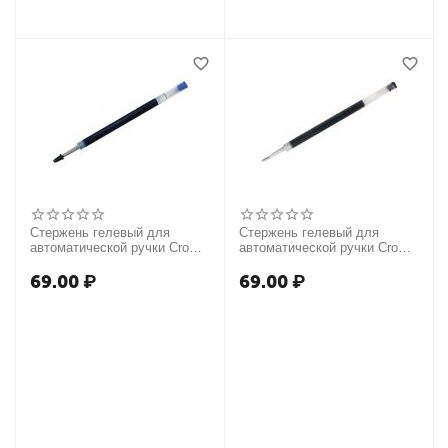
Стержень гелевый для
Стержень гелевый для
автоматической ручки Crown
автоматической ручки Crown
"Auto Jell" синий, 110мм,
"Auto Jell" черный, 110мм,
0,7мм
0,7мм
69.00
₽
69.00
₽