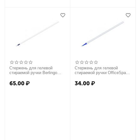
Стержень для гелевой
Стержень для гелевой
стираемой ручки Berlingo
стираемой ручки OfficeSpace
"Haze" синий, 130мм, 0,5 мм
синий, игольчатый
наконечник, 131мм, 0,5мм
65.00
₽
34.00
₽