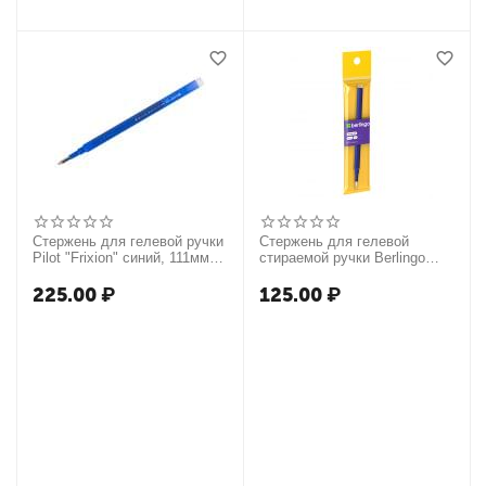
Стержень для гелевой ручки
Стержень для гелевой
Pilot "Frixion" синий, 111мм,
стираемой ручки Berlingo
0,7мм
"Correct" синий, 111мм,
0,6мм
225.00
₽
125.00
₽