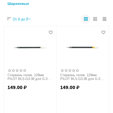
Шариковые
От А до Я
Стержень гелев. 129мм
Стержень гелев. 129мм
PILOT BLS-G3-38 для G-3
PILOT BLS-G3-38 для G-3
синий 0, 2мм Япония
черный 0, 2мм Япония
149.00
₽
149.00
₽