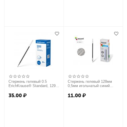
Стержень гелевый 0.5
Стержень гелевый 128мм
ErichKrause® Standard, 129
0,5мм игольчатый синий
мм, цвет чернил черный
Mazari M-7928-70/50/Китай
35.00
₽
11.00
₽