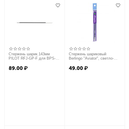
Стержень шарик.143мм
Стержень шариковый
PILOT RFJ-GP-F для BPS-
Berlingo "Aviator", светло-
GP-F черный 0, 32мм
синий, 143 мм, 0,7мм
89.00
₽
49.00
₽