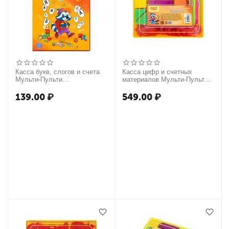
Касса букв, слогов и счета
Касса цифр и счетных
Мульти-Пульти
материалов Мульти-Пульти
"Приключения Енота", А5,
"Учимся считать", пластик
ПВХ
139.00
₽
549.00
₽