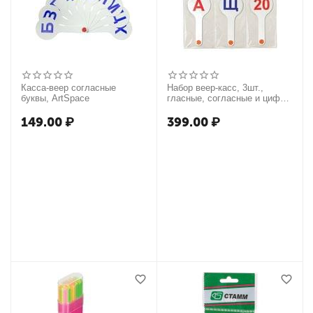
Касса-веер согласные
Набор веер-касс, 3шт.,
буквы, ArtSpace
гласные, согласные и цифры
от 1 до 20, СТАММ
149.00
₽
399.00
₽