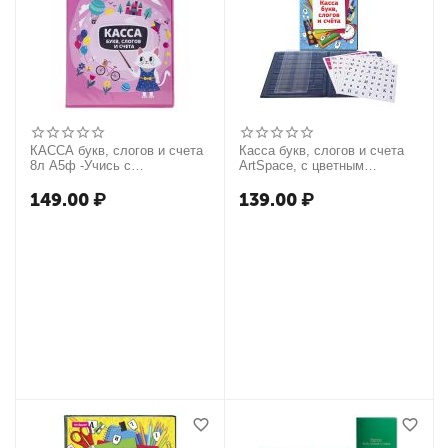
КАССА букв, слогов и счета
Касса букв, слогов и счета
8л А5ф -Учись с
ArtSpace, c цветным
удовольствием!- Кошечка
рисунком (оборотная), А5,
ПВХ
149.00
₽
139.00
₽