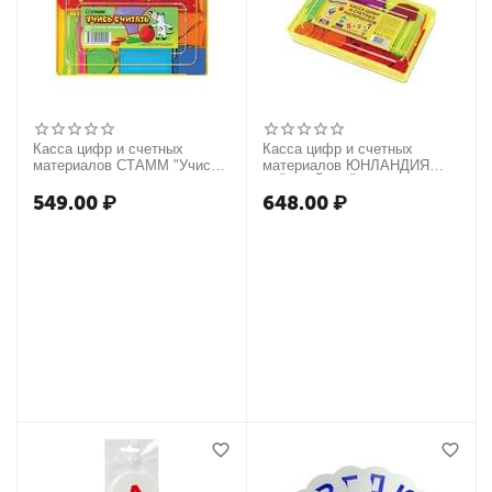
Касса цифр и счетных
Касса цифр и счетных
материалов СТАММ "Учись
материалов ЮНЛАНДИЯ
считать"
"ЛЁГКИЙ СЧЁТ", 142
элемента, пенал, 104750
549.00
₽
648.00
₽