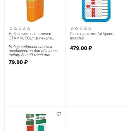
Набор счетных палочек
Счеты детские ArtSpace,
СТАММ, 50шт. в пенале,
пластик
ассорти
Набор счётных палочек
479.00
₽
предназначен для обучения
счёту детей младших
классов и дошкольников.
79.00
₽
Палочки ярких цветов,
изготовлены из
сертифицированного
полистирола. Среднее
наполнение - 50 штук.
Упаковка – удобный яркий
пенал из
сертифицированного
полипропилена.