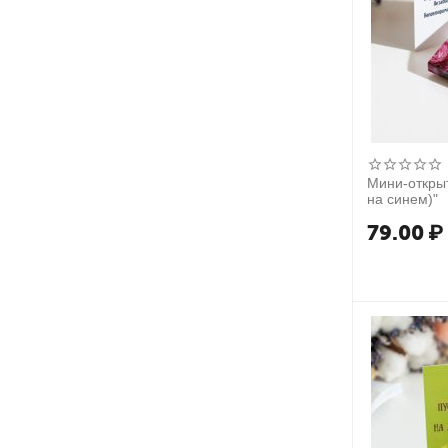
Мини-открыт
на синем)"
79.00
₽