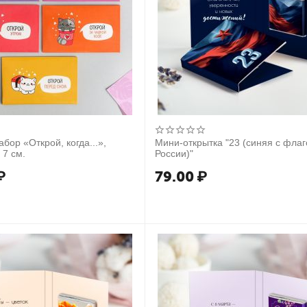
бор «Открой, когда...»,
Мини-открытка "23 (синяя с фла
 7 см.
России)"
₽
79.00
₽