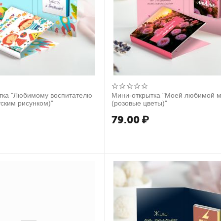
тка "Любимому воспитателю
Мини-открытка "Моей любимой 
тским рисунком)"
(розовые цветы)"
79.00
₽