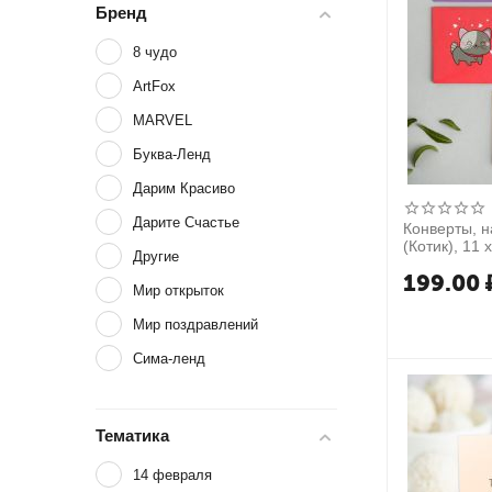
Бренд
8 чудо
ArtFox
MARVEL
Буква-Ленд
Дарим Красиво
Дарите Счастье
Конверты, на
(Котик), 11 х
Другие
199.00
Мир открыток
Мир поздравлений
Сима-ленд
Тематика
14 февраля