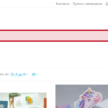
Контакты
Пункты самовывоза
Д
ть по:
От А до Я
48