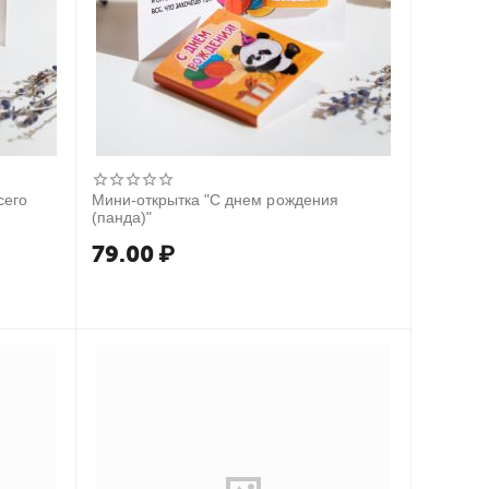
сего
Мини-открытка "С днем рождения
(панда)"
79.00
₽