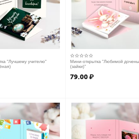
тка "Лучшему учителю"
Мини-открытка "Любимой дочень
ёная)
(зайки)"
79.00
₽