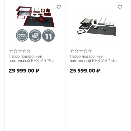
Набор подарочный
Набор подарочный
настольный BESTAR "Platon"
настольный BESTAR "Titan"
из дерева, 11 предметов,
из дерева, 8 предметов, цвет
цвет "красное дерево",
"черное дерево", 237217
29 999.00
₽
25 999.00
₽
236373