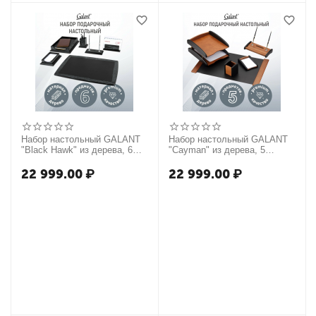
Набор настольный GALANT
Набор настольный GALANT
"Black Hawk" из дерева, 6
"Cayman" из дерева, 5
предметов, цвет "чёрный
предметов, цвет "светлое
дуб", 238167
дерево/чёрный", 238159
22 999.00
₽
22 999.00
₽