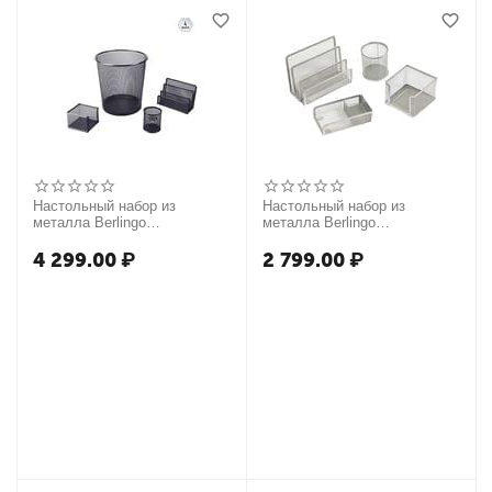
Настольный набор из
Настольный набор из
металла Berlingo
металла Berlingo
"Steel&Style", 4 предмета, с
"Steel&Style", 4 предмета,
корзиной, черный
серебристый
4 299.00
₽
2 799.00
₽