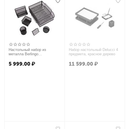
Настольный набор из
Набор настольный Delucci 4
металла Berlingo
предмета, красное дерево
"Steel&Style", 7 предметов,
черный
5 999.00
₽
11 599.00
₽