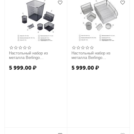
Настольный набор из
Настольный набор из
металла Berlingo
металла Berlingo
"Steel&Style", 6 предметов, с
"Steel&Style", 7 предметов,
корзиной, черный
серебристый
5 999.00
₽
5 999.00
₽