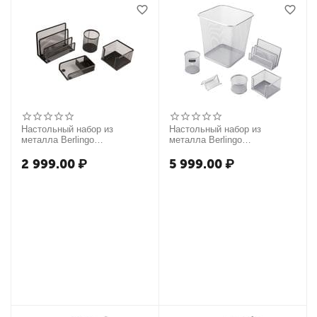
Настольный набор из
Настольный набор из
металла Berlingo
металла Berlingo
"Steel&Style", 4 предмета,
"Steel&Style", 6 предметов, с
черный
корзиной, серебристый
2 999.00
₽
5 999.00
₽