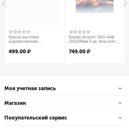
Краска масляная
Бизнес-блокнот 160л А4ф
художественная
210х290мм 5-цв. блок клетка
Winsor&Newton "Winton",
тв.переплет запечат. форзац
37мл, туба, оранжевый
мат.ламин. -В моменте
499.00
₽
749.00
₽
Моя учетная запись
Магазин
Покупательский сервис