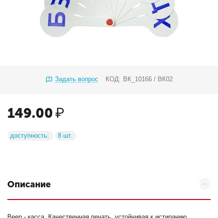
Задать вопрос
КОД:
ВК_10166 / ВК02
149.00
₽
доступность:
8 шт.
Описание
Веер - касса. Качественная печать, устойчивая к истиранию.