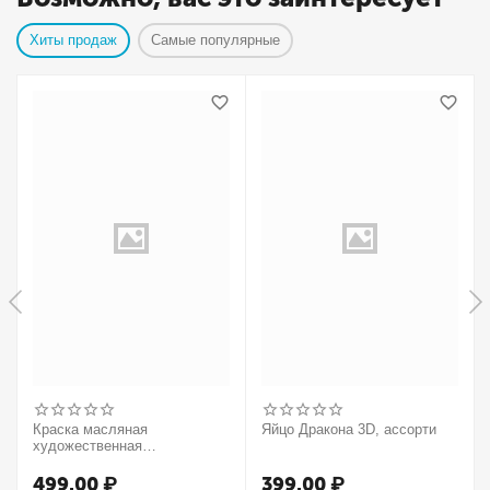
Хиты продаж
Самые популярные
Краска масляная
Яйцо Дракона 3D, ассорти
художественная
Winsor&Newton "Winton",
37мл, туба, оранжевый
499.00
₽
399.00
₽