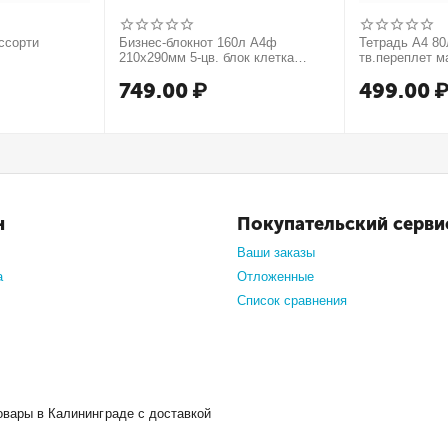
ссорти
Бизнес-блокнот 160л А4ф
Тетрадь А4 80л
210х290мм 5-цв. блок клетка
тв.переплет м
тв.переплет запечат. форзац
749.00
₽
499.00
мат.ламин. -В моменте
н
Покупательский серви
Ваши заказы
а
Отложенные
Список сравнения
овары в Калининграде с доставкой