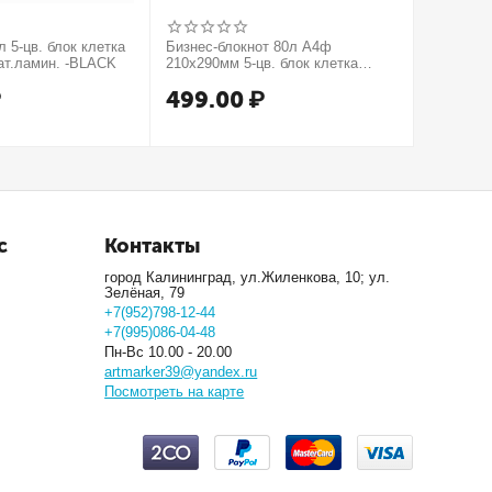
 5-цв. блок клетка
Бизнес-блокнот 80л А4ф
Бизнес-б
ат.ламин. -BLACK
210х290мм 5-цв. блок клетка
210х290м
тв.переплет тиснение КРОКО
тв.пере
₽
499.00
₽
499.
МЕТАЛЛИК серия Золото
серия Се
с
Контакты
город Калининград, ул.Жиленкова, 10; ул.
Зелёная, 79
+7(952)798-12-44
+7(995)086-04-48
Пн-Вс 10.00 - 20.00
artmarker39@yandex.ru
Посмотреть на карте