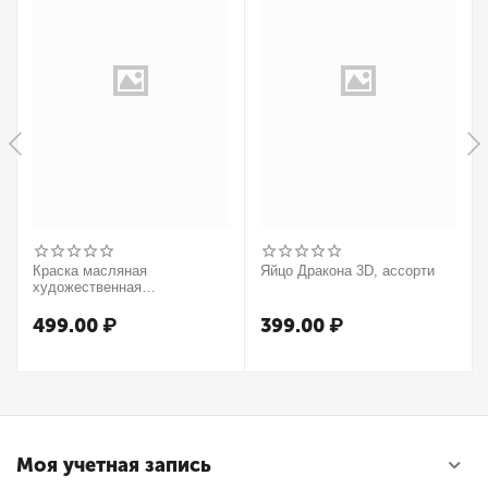
Краска масляная
Яйцо Дракона 3D, ассорти
художественная
Winsor&Newton "Winton",
37мл, туба, оранжевый
499.00
₽
399.00
₽
Моя учетная запись