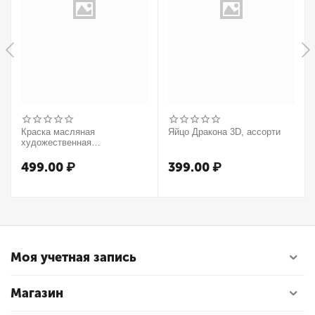
Краска масляная
Яйцо Дракона 3D, ассорти
художественная
Winsor&Newton "Winton",
37мл, туба, оранжевый
499.00
₽
399.00
₽
Моя учетная запись
Магазин