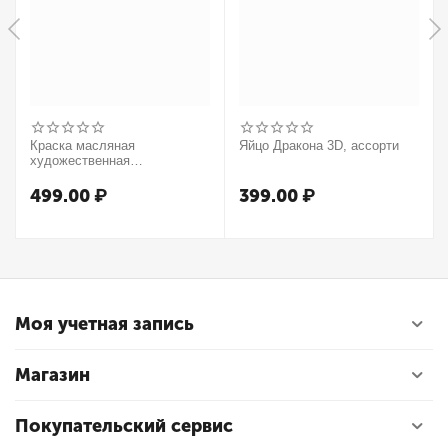
Краска масляная
Яйцо Дракона 3D, ассорти
художественная
Winsor&Newton "Winton",
37мл, туба, оранжевый
499.00
₽
399.00
₽
Моя учетная запись
Магазин
Покупательский сервис