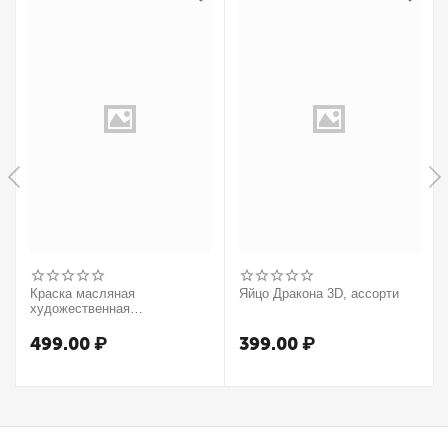
Краска масляная
Яйцо Дракона 3D, ассорти
художественная
Winsor&Newton "Winton",
37мл, туба, оранжевый
499.00
₽
399.00
₽