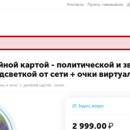
Контакты
Пункты самовывоза
Д
ойной картой - политической и з
дсветкой от сети + очки вирту
Глобус "День и ночь" с двойной картой - политической и звездного неба Globen, 25см, интерактивный, с подсветкой от сети + очки виртуальной реальности
Задать вопрос
2 999.00
₽