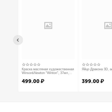
Краска масляная художественная
Яйцо Дракона 3D, а
Winsor&Newton "Winton", 37мл,
туба, оранжевый
499.00
₽
399.00
₽