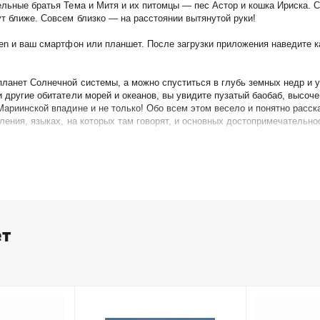
ельные братья Тема и Митя и их питомцы — пес Астор и кошка Ириска. 
ут ближе. Совсем близко — на расстоянии вытянутой руки!
ben и ваш смартфон или планшет. После загрузки приложения наведите к
ланет Солнечной системы, а можно спуститься в глубь земных недр и уз
 другие обитатели морей и океанов, вы увидите пузатый баобаб, высоче
Мариинской впадине и не только! Обо всем этом весело и понятно расск
ления, языках, на которых там говорят, и основных достопримечательно
(VR) можно почувствовать себя героем компьютерной игры или увлекател
планете и её обитателях. Можно примерить на себя роль космонавта, вы
бражением в 360°, понадобится ваш смартфон и специальные очки, кото
 или планшета.
но как детям, так и взрослым. Поверьте, нашей планете есть чем вас у
ет
раничения срока.
кациями — не забывайте обновлять его.