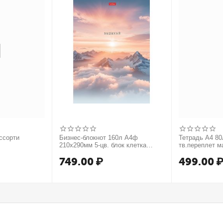
ссорти
Бизнес-блокнот 160л А4ф
Тетрадь А4 80л
210х290мм 5-цв. блок клетка
тв.переплет м
тв.переплет запечат. форзац
749.00
₽
499.00
мат.ламин. -В моменте