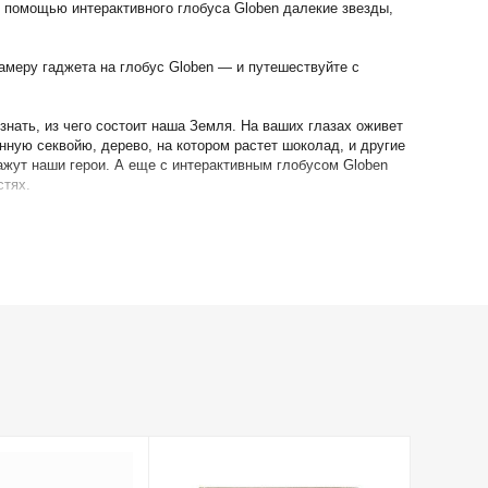
С помощью интерактивного глобуса Globen далекие звезды,
амеру гаджета на глобус Globen — и путешествуйте с
нать, из чего состоит наша Земля. На ваших глазах оживет
нную секвойю, дерево, на котором растет шоколад, и другие
ажут наши герои. А еще с интерактивным глобусом Globen
стях.
ьного квеста, в ходе которого ребёнок узнает и откроет
йти в открытый космос и внимательно изучить каждую из
рые вы найдёте в коробке с глобусом. Также функции VR
дивить!