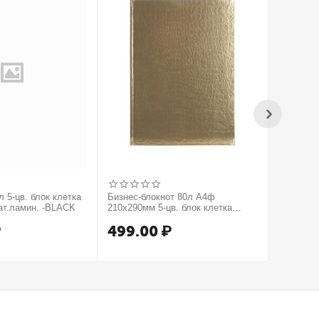
 5-цв. блок клетка
Бизнес-блокнот 80л А4ф
Бизнес-б
ат.ламин. -BLACK
210х290мм 5-цв. блок клетка
210х290м
тв.переплет тиснение КРОКО
тв.пере
₽
499.00
₽
499.
МЕТАЛЛИК серия Золото
серия Се