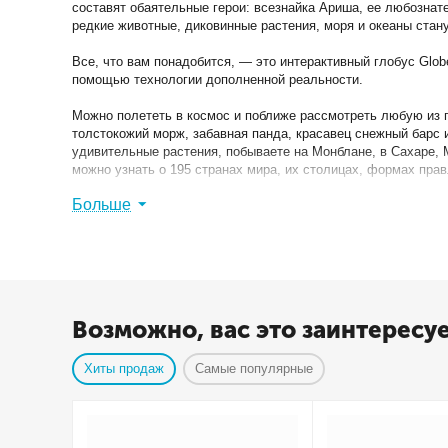
составят обаятельные герои: всезнайка Ариша, ее любознат
редкие животные, диковинные растения, моря и океаны стан
Все, что вам понадобится, — это интерактивный глобус Glo
помощью технологии дополненной реальности.
Можно полететь в космос и поближе рассмотреть любую из п
толстокожий морж, забавная панда, красавец снежный барс и
удивительные растения, побываете на Монблане, в Сахаре, 
можно узнать о 195 странах мира, их столицах, формах прав
Больше
А благодаря добавленным функциям виртуальной реальности 
для себя много нового о космическом пространстве, нашей 
планет Солнечной системы. Для того чтобы насладиться изо
доступны и без специальных очков — с помощью смартфона
Целая энциклопедия в одном глобусе Globen — будет интерес
Возможно, вас это заинтересу
ВАЖНО! Приложение IQ Globe не содержит рекламы и без ог
Хиты продаж
Самые популярные
Приложение постоянно дополняется новой информацией и ло
Очки виртуальной реальности (VR) входят в комплект.