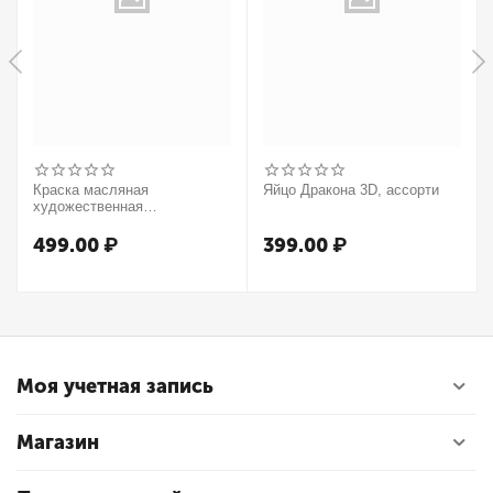
Краска масляная
Яйцо Дракона 3D, ассорти
художественная
Winsor&Newton "Winton",
37мл, туба, оранжевый
499.00
₽
399.00
₽
Моя учетная запись
Магазин