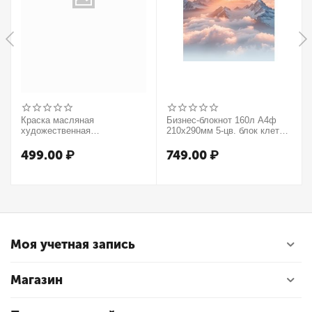
Краска масляная
Бизнес-блокнот 160л А4ф
художественная
210х290мм 5-цв. блок клетка
Winsor&Newton "Winton",
тв.переплет запечат. форзац
37мл, туба, оранжевый
мат.ламин. -В моменте
499.00
₽
749.00
₽
Моя учетная запись
Магазин