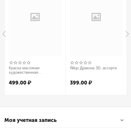
Краска масляная
Яйцо Дракона 3D, ассорти
художественная
Winsor&Newton "Winton",
37мл, туба, оранжевый
499.00
₽
399.00
₽
Моя учетная запись