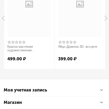
Краска масляная
Яйцо Дракона 3D, ассорти
художественная
Winsor&Newton "Winton",
37мл, туба, оранжевый
499.00
₽
399.00
₽
Моя учетная запись
Магазин