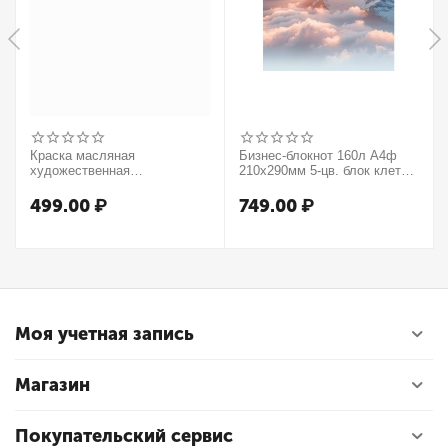
Краска масляная
Бизнес-блокнот 160л А4ф
художественная
210х290мм 5-цв. блок клетка
Winsor&Newton "Winton",
тв.переплет запечат. форзац
37мл, туба, оранжевый
мат.ламин. -В моменте
499.00
₽
749.00
₽
Моя учетная запись
Магазин
Покупательский сервис