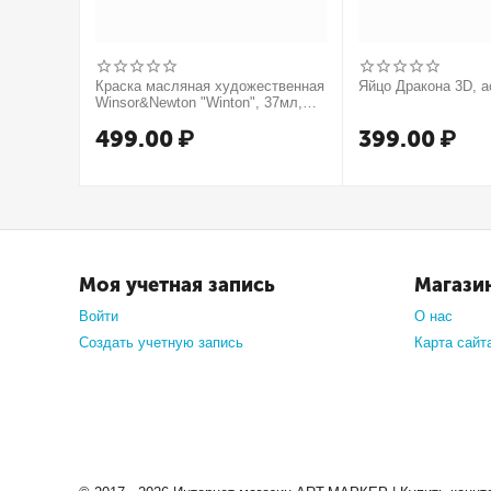
Краска масляная художественная
Яйцо Дракона 3D, а
Winsor&Newton "Winton", 37мл,
туба, оранжевый
499.00
₽
399.00
₽
Моя учетная запись
Магази
Войти
О нас
Создать учетную запись
Карта сайт