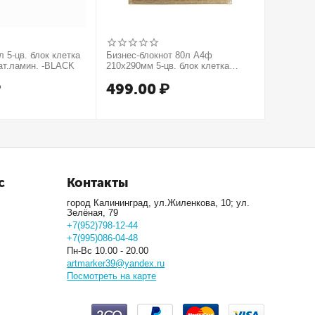
 5-цв. блок клетка
Бизнес-блокнот 80л А4ф
Бизнес-б
ат.ламин. -BLACK
210х290мм 5-цв. блок клетка
210х290м
тв.переплет тиснение КРОКО
тв.пере
₽
499.00
₽
499.
МЕТАЛЛИК серия Золото
серия Се
с
Контакты
город Калининград, ул.Жиленкова, 10; ул.
Зелёная, 79
+7(952)798-12-44
+7(995)086-04-48
Пн-Вс 10.00 - 20.00
artmarker39@yandex.ru
Посмотреть на карте