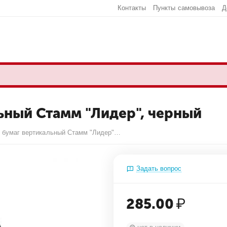
Контакты
Пункты самовывоза
Д
ьный Стамм "Лидер", черный
Лоток для бумаг вертикальный Стамм "Лидер", черный
Задать вопрос
285.00
₽