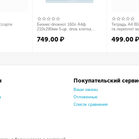
ссорти
Бизнес-блокнот 160л А4ф
Тетрадь А4 80л
210х290мм 5-цв. блок клетка
тв.переплет м
тв.переплет запечат. форзац
749.00
₽
499.00
мат.ламин. -В моменте
н
Покупательский серви
Ваши заказы
а
Отложенные
Список сравнения