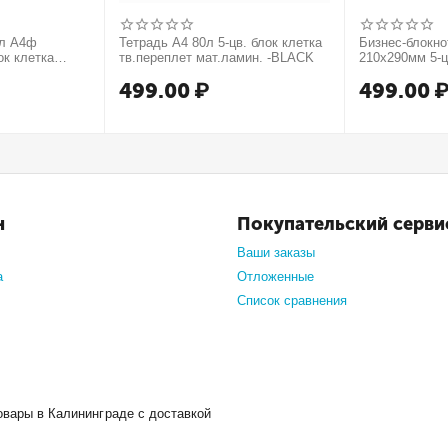
0л А4ф
Тетрадь А4 80л 5-цв. блок клетка
Бизнес-блокн
ок клетка
тв.переплет мат.ламин. -BLACK
210х290мм 5-ц
т. форзац
тв.переплет 
499.00
₽
499.00
нте
МЕТАЛЛИК се
н
Покупательский серви
Ваши заказы
а
Отложенные
Список сравнения
овары в Калининграде с доставкой