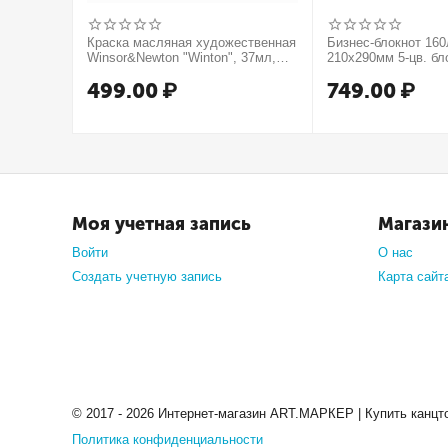
Краска масляная художественная
Бизнес-блокнот 16
Winsor&Newton "Winton", 37мл,
210х290мм 5-цв. бл
туба, оранжевый
тв.переплет запеча
499.00
₽
749.00
₽
мат.ламин. -В моме
Моя учетная запись
Магази
Войти
О нас
Создать учетную запись
Карта сайт
© 2017 - 2026 Интернет-магазин ART.МАРКЕР | Купить канцт
Политика конфиденциальности