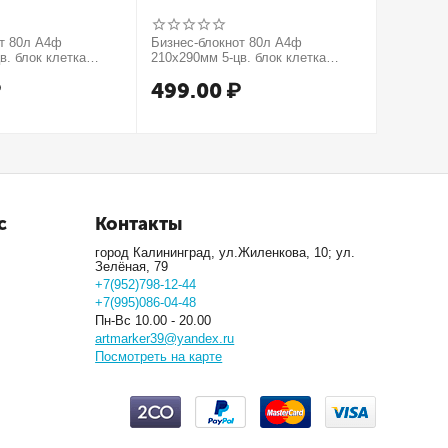
от 80л А4ф
Бизнес-блокнот 80л А4ф
Бизнес-б
в. блок клетка
210х290мм 5-цв. блок клетка
210х290м
тиснение КРОКО
тв.переплет тиснение МЕТАЛЛИК
тв.пере
₽
499.00
₽
499.
рия Золото
серия Серебро
серия М
с
Контакты
город Калининград, ул.Жиленкова, 10; ул.
Зелёная, 79
+7(952)798-12-44
+7(995)086-04-48
Пн-Вс 10.00 - 20.00
artmarker39@yandex.ru
Посмотреть на карте