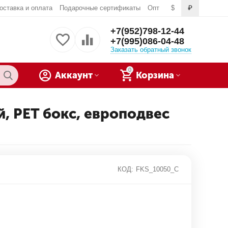
оставка и оплата
Подарочные сертификаты
Опт
$
₽
+7(952)798-12-44
+7(995)086-04-48
Заказать обратный звонок
0
Аккаунт
Корзина
, PET бокс, европодвес
КОД:
FKS_10050_C