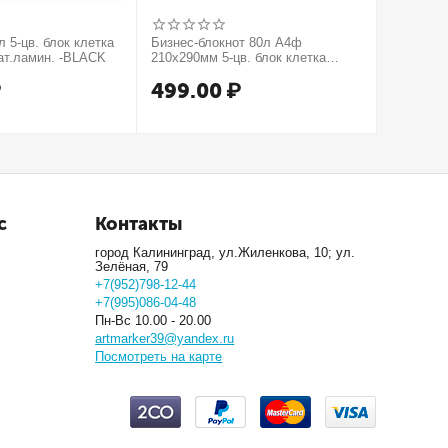
 5-цв. блок клетка
Бизнес-блокнот 80л А4ф
Бизнес-б
ат.ламин. -BLACK
210х290мм 5-цв. блок клетка
210х290м
тв.переплет тиснение КРОКО
тв.пере
₽
499.00
₽
499.
МЕТАЛЛИК серия Золото
серия Се
с
Контакты
город Калининград, ул.Жиленкова, 10; ул.
Зелёная, 79
+7(952)798-12-44
+7(995)086-04-48
Пн-Вс 10.00 - 20.00
artmarker39@yandex.ru
Посмотреть на карте