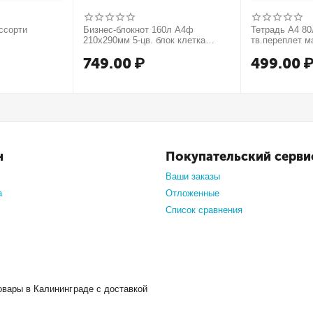
ссорти
Бизнес-блокнот 160л А4ф
Тетрадь А4 80л
210х290мм 5-цв. блок клетка
тв.переплет м
тв.переплет запечат. форзац
749.00
₽
499.00
мат.ламин. -В моменте
н
Покупательский серви
Ваши заказы
а
Отложенные
Список сравнения
овары в Калининграде с доставкой