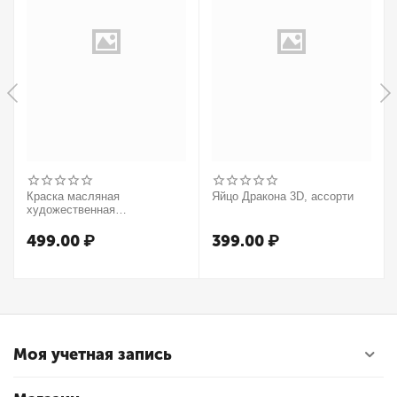
Краска масляная
Яйцо Дракона 3D, ассорти
художественная
Winsor&Newton "Winton",
37мл, туба, оранжевый
499.00
₽
399.00
₽
Моя учетная запись