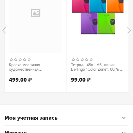
Краска масляная
Тетрадь 48л., А5, линия
художественная
Berlingo "Color Zone", 80г/м2,
Winsor&Newton "Winton",
пластиковая обложка,
37мл, туба, оранжевый
ассорти
499.00
₽
99.00
₽
Моя учетная запись