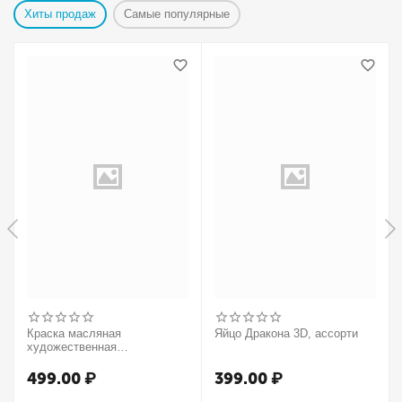
Хиты продаж
Самые популярные
Краска масляная
Яйцо Дракона 3D, ассорти
художественная
Winsor&Newton "Winton",
37мл, туба, оранжевый
499.00
₽
399.00
₽