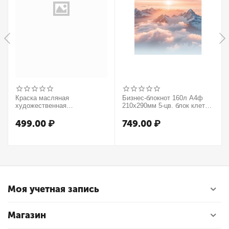
Краска масляная
Бизнес-блокнот 160л А4ф
художественная
210х290мм 5-цв. блок клетка
Winsor&Newton "Winton",
тв.переплет запечат. форзац
37мл, туба, оранжевый
мат.ламин. -В моменте
499.00
₽
749.00
₽
Моя учетная запись
Магазин