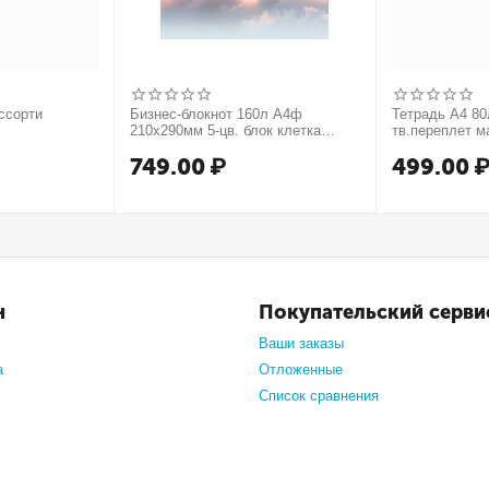
ссорти
Бизнес-блокнот 160л А4ф
Тетрадь А4 80л
210х290мм 5-цв. блок клетка
тв.переплет м
тв.переплет запечат. форзац
749.00
₽
499.00
мат.ламин. -В моменте
н
Покупательский серви
Ваши заказы
а
Отложенные
Список сравнения