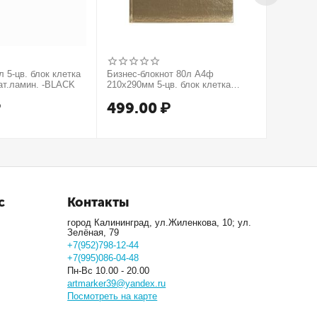
 5-цв. блок клетка
Бизнес-блокнот 80л А4ф
Бизнес-б
ат.ламин. -BLACK
210х290мм 5-цв. блок клетка
210х290м
тв.переплет тиснение КРОКО
тв.пере
₽
499.00
₽
499.
МЕТАЛЛИК серия Золото
серия Се
с
Контакты
город Калининград, ул.Жиленкова, 10; ул.
Зелёная, 79
+7(952)798-12-44
+7(995)086-04-48
Пн-Вс 10.00 - 20.00
artmarker39@yandex.ru
Посмотреть на карте