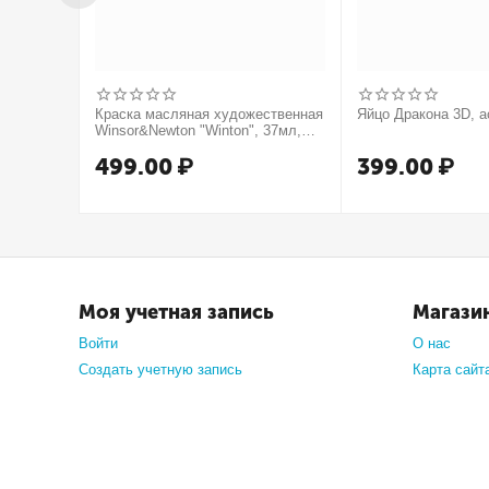
Краска масляная художественная
Яйцо Дракона 3D, а
Winsor&Newton "Winton", 37мл,
туба, оранжевый
499.00
₽
399.00
₽
Моя учетная запись
Магази
Войти
О нас
Создать учетную запись
Карта сайт