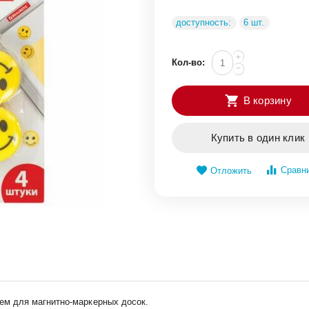
доступность:
6 шт.
+
Кол-во:
−
В корзину
Купить в один клик
Сравн
Отложить
м для магнитно-маркерных досок.