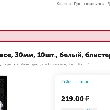
Контакты
Пункты самовывоза
Д
ace, 30мм, 10шт., белый, блист
 для досок
/
Магнит для досок OfficeSpace, 30мм, 10шт., белый, блистер, европодвес
Задать вопрос
219.00
₽