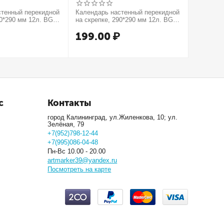
стенный перекидной
Календарь настенный перекидной
Тетрадь 4
90*290 мм 12л. BG
на скрепке, 290*290 мм 12л. BG
"Color Zo
тся!", 2027г.
"Котики", 2027г.
обложка,
₽
199.00
₽
99.0
с
Контакты
город Калининград, ул.Жиленкова, 10; ул.
Зелёная, 79
+7(952)798-12-44
+7(995)086-04-48
Пн-Вс 10.00 - 20.00
artmarker39@yandex.ru
Посмотреть на карте