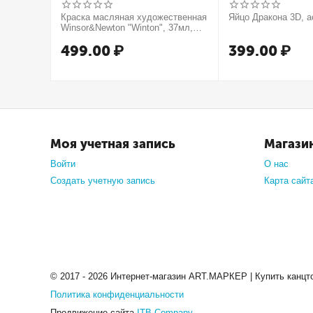
Краска масляная художественная
Яйцо Дракона 3D, а
Winsor&Newton "Winton", 37мл,
туба, оранжевый
499.00
₽
399.00
₽
Моя учетная запись
Магази
Войти
О нас
Создать учетную запись
Карта сайт
© 2017 - 2026 Интернет-магазин ART.МАРКЕР | Купить канцт
Политика конфиденциальности
Продвижение сайта
ITB Company