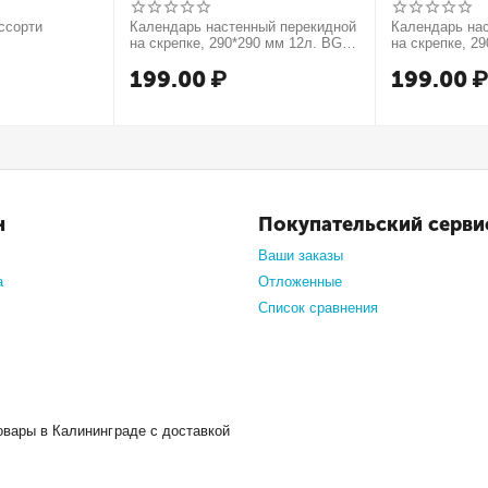
ссорти
Календарь настенный перекидной
Календарь на
на скрепке, 290*290 мм 12л. BG
на скрепке, 2
"Русские сказки", 2027г.
"Мечты сбываю
199.00
₽
199.00
н
Покупательский серви
Ваши заказы
а
Отложенные
Список сравнения
овары в Калининграде с доставкой