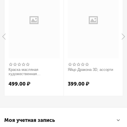
Краска масляная
Яйцо Дракона 3D, ассорти
художественная
Winsor&Newton "Winton",
37мл, туба, оранжевый
499.00
₽
399.00
₽
Моя учетная запись