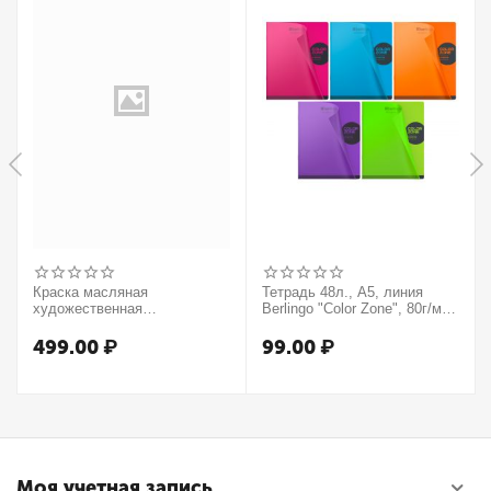
Краска масляная
Тетрадь 48л., А5, линия
художественная
Berlingo "Color Zone", 80г/м2,
Winsor&Newton "Winton",
пластиковая обложка,
37мл, туба, оранжевый
ассорти
499.00
₽
99.00
₽
Моя учетная запись