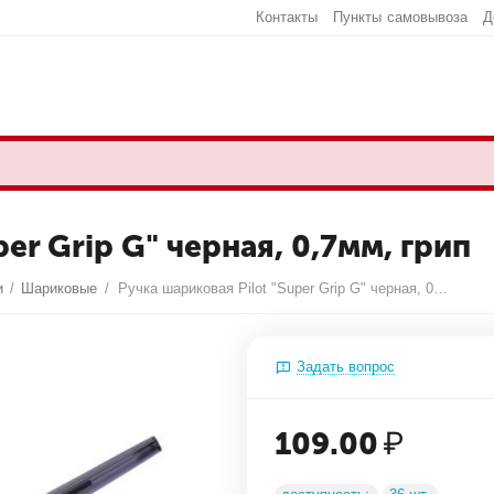
Контакты
Пункты самовывоза
Д
er Grip G" черная, 0,7мм, грип
и
/
Шариковые
/
Ручка шариковая Pilot "Super Grip G" черная, 0,7мм, грип
Задать вопрос
109.00
₽