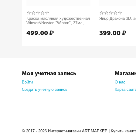
Краска масляная художественная
Яйцо Дракона 3D, а
Winsor&Newton "Winton", 37мл,
туба, оранжевый
499.00
₽
399.00
₽
Моя учетная запись
Магази
Войти
О нас
Создать учетную запись
Карта сайт
© 2017 - 2026 Интернет-магазин ART.МАРКЕР | Купить канцт