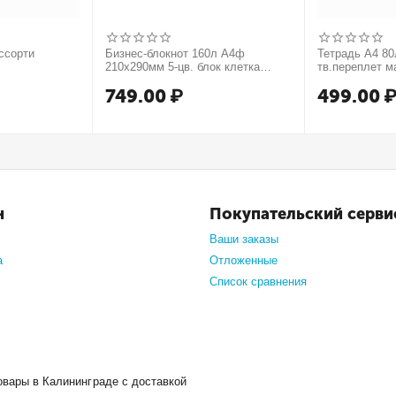
ссорти
Бизнес-блокнот 160л А4ф
Тетрадь А4 80л
210х290мм 5-цв. блок клетка
тв.переплет м
тв.переплет запечат. форзац
749.00
₽
499.00
мат.ламин. -В моменте
н
Покупательский серви
Ваши заказы
а
Отложенные
Список сравнения
овары в Калининграде с доставкой