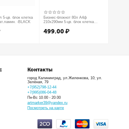
 5-цв. блок клетка
Бизнес-блокнот 80л А4ф
Бизнес-б
ат.ламин. -BLACK
210х290мм 5-цв. блок клетка
210х290м
тв.переплет тиснение КРОКО
тв.пере
₽
499.00
₽
499.
МЕТАЛЛИК серия Золото
серия Се
с
Контакты
город Калининград, ул.Жиленкова, 10; ул.
Зелёная, 79
+7(952)798-12-44
+7(995)086-04-48
Пн-Вс 10.00 - 20.00
artmarker39@yandex.ru
Посмотреть на карте