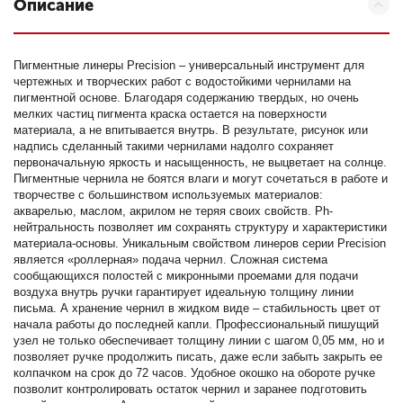
Описание
Пигментные линеры Precision – универсальный инструмент для
чертежных и творческих работ с водостойкими чернилами на
пигментной основе. Благодаря содержанию твердых, но очень
мелких частиц пигмента краска остается на поверхности
материала, а не впитывается внутрь. В результате, рисунок или
надпись сделанный такими чернилами надолго сохраняет
первоначальную яркость и насыщенность, не выцветает на солнце.
Пигментные чернила не боятся влаги и могут сочетаться в работе и
творчестве с большинством используемых материалов:
акварелью, маслом, акрилом не теряя своих свойств. Ph-
нейтральность позволяет им сохранять структуру и характеристики
материала-основы. Уникальным свойством линеров серии Precision
является «роллерная» подача чернил. Сложная система
сообщающихся полостей с микронными проемами для подачи
воздуха внутрь ручки гарантирует идеальную толщину линии
письма. А хранение чернил в жидком виде – стабильность цвет от
начала работы до последней капли. Профессиональный пишущий
узел не только обеспечивает толщину линии с шагом 0,05 мм, но и
позволяет ручке продолжить писать, даже если забыть закрыть ее
колпачком на срок до 72 часов. Удобное окошко на обороте ручке
позволит контролировать остаток чернил и заранее подготовить