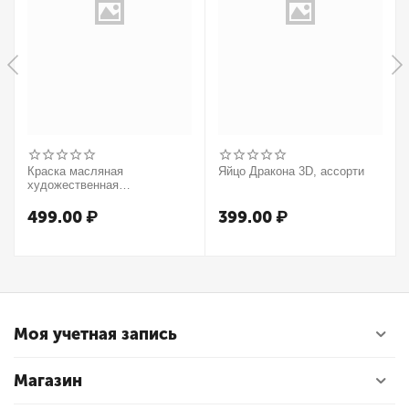
Краска масляная
Яйцо Дракона 3D, ассорти
художественная
Winsor&Newton "Winton",
37мл, туба, оранжевый
499.00
₽
399.00
₽
Моя учетная запись
Магазин