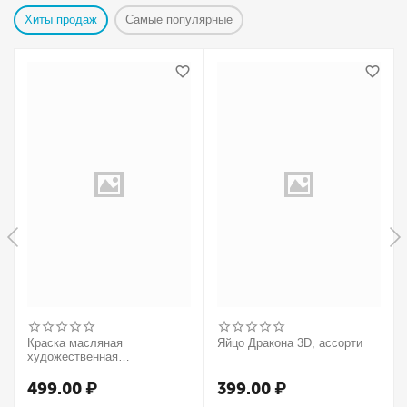
Хиты продаж
Самые популярные
Краска масляная
Яйцо Дракона 3D, ассорти
художественная
Winsor&Newton "Winton",
37мл, туба, оранжевый
499.00
₽
399.00
₽