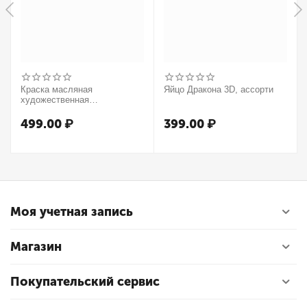
Краска масляная
Яйцо Дракона 3D, ассорти
художественная
Winsor&Newton "Winton",
37мл, туба, оранжевый
499.00
₽
399.00
₽
Моя учетная запись
Магазин
Покупательский сервис