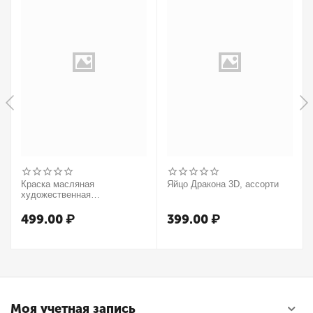
Краска масляная
Яйцо Дракона 3D, ассорти
художественная
Winsor&Newton "Winton",
37мл, туба, оранжевый
499.00
₽
399.00
₽
Моя учетная запись