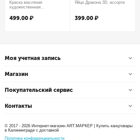
Краска масляная
Яйцо Дракона 3D, ассорти
художественная
Winsor&Newton "Winton",
37мл, туба, оранжевый
499.00
₽
399.00
₽
Моя учетная запись
Магазин
Покупательский сервис
Контакты
© 2017 - 2026 Интернет-магазин ART.МАРКЕР | Купить канцтовары
в Калининграде с доставкой
Политика конфиденциальности