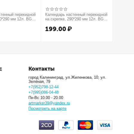
стенный перекидной
Календарь настенный перекидной
Тетрадь 4
90*290 мм 12л. BG
на скрепке, 290*290 мм 12л. BG
"Color Zo
тся!", 2027г.
"Котики", 2027г.
обложка,
₽
199.00
₽
99.0
с
Контакты
город Калининград, ул.Жиленкова, 10; ул.
Зелёная, 79
+7(952)798-12-44
+7(995)086-04-48
Пн-Вс 10.00 - 20.00
artmarker39@yandex.ru
Посмотреть на карте