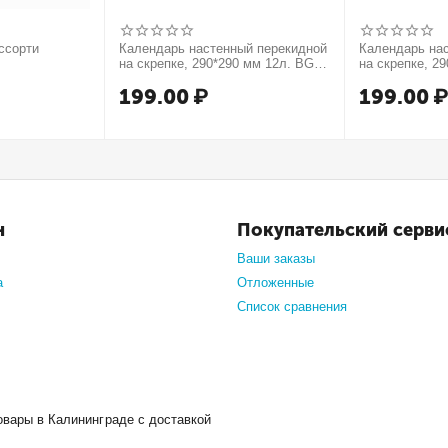
ссорти
Календарь настенный перекидной
Календарь на
на скрепке, 290*290 мм 12л. BG
на скрепке, 2
"Русские сказки", 2027г.
"Мечты сбываю
199.00
₽
199.00
н
Покупательский серви
Ваши заказы
а
Отложенные
Список сравнения
овары в Калининграде с доставкой