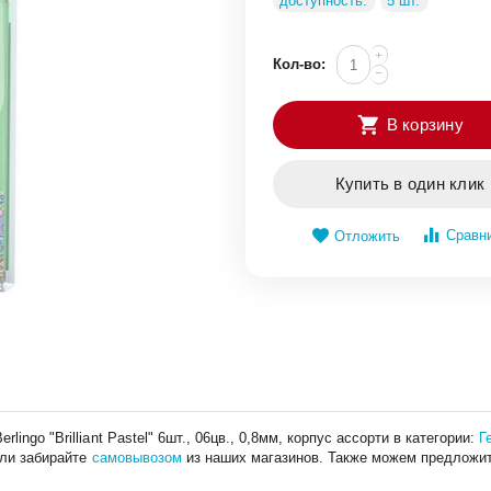
доступность:
5 шт.
+
Кол-во:
−
В корзину
Купить в один клик
Сравн
Отложить
ngo "Brilliant Pastel" 6шт., 06цв., 0,8мм, корпус ассорти в категории:
Г
или забирайте
самовывозом
из наших магазинов. Также можем предложи