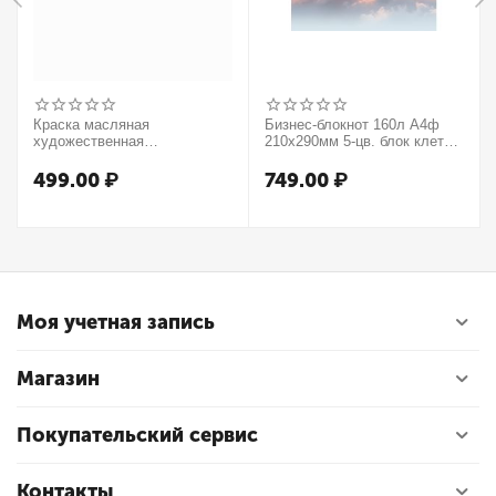
Краска масляная
Бизнес-блокнот 160л А4ф
художественная
210х290мм 5-цв. блок клетка
Winsor&Newton "Winton",
тв.переплет запечат. форзац
37мл, туба, оранжевый
мат.ламин. -В моменте
499.00
₽
749.00
₽
Моя учетная запись
Магазин
Покупательский сервис
Контакты