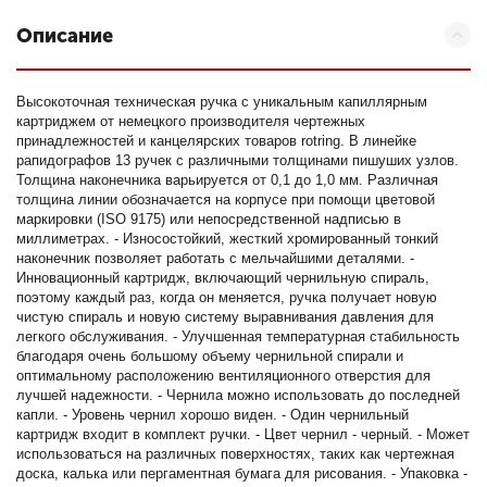
Описание
Высокоточная техническая ручка с уникальным капиллярным
картриджем от немецкого производителя чертежных
принадлежностей и канцелярских товаров rotring. В линейке
рапидографов 13 ручек с различными толщинами пишуших узлов.
Толщина наконечника варьируется от 0,1 до 1,0 мм. Различная
толщина линии обозначается на корпусе при помощи цветовой
маркировки (ISO 9175) или непосредственной надписью в
миллиметрах. - Износостойкий, жесткий хромированный тонкий
наконечник позволяет работать c мельчайшими деталями. -
Инновационный картридж, включающий чернильную спираль,
поэтому каждый раз, когда он меняется, ручка получает новую
чистую спираль и новую систему выравнивания давления для
легкого обслуживания. - Улучшенная температурная стабильность
благодаря очень большому объему чернильной спирали и
оптимальному расположению вентиляционного отверстия для
лучшей надежности. - Чернила можно использовать до последней
капли. - Уровень чернил хорошо виден. - Один чернильный
картридж входит в комплект ручки. - Цвет чернил - черный. - Может
использоваться на различных поверхностях, таких как чертежная
доска, калька или пергаментная бумага для рисования. - Упаковка -