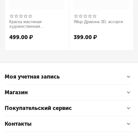
Краска масляная
Яйцо Дракона 3D, ассорти
художественная
Winsor&Newton "Winton",
37мл, туба, оранжевый
499.00
₽
399.00
₽
Моя учетная запись
Магазин
Покупательский сервис
Контакты