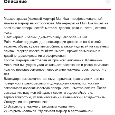
Описание
Маркер-краска (лаковый маркер) MunHwa - профессиональный
лаковый маркер на нитрооснове. Маркер-краска MunHwa пишет на
всех типах поверхностей: металл, дерево, резина, бетон, стекло,
кожа.
Цвет чернил - белый, диаметр пишущего узла - 4 мм.
Paint Marker подходит для реставрации дефектов на бытовой
технике, обуви, кузове автомобиля, а также надписей на каменных
плитах. Маркер-краска MunHwa имеет широкое применения в
дизайне, декорировании и оформлении.
Корпус маркера изготовлен из прочного алюминия. Клапанный
механизм пишущего узла исключает растекание и разбрызгивание
краски, преждевременное пересыхание маркера, срок годности 5
лет.
Благодаря высококачественным чернилам, краска ложиться на
поверхность равномерным и однородным слоем, полностью
закрашивая обрабатываемую поверхность, быстро сохнет. После
высыхания, надписи обладают свето- и водостойкостью,
термостойкостью, устойчивостью к механическим воздействиям.
Инструкция по применению:
1) Встряхнуть маркер с закрытым колпачком.
2) Открыть колпачок. Удерживая маркер в вертикальном