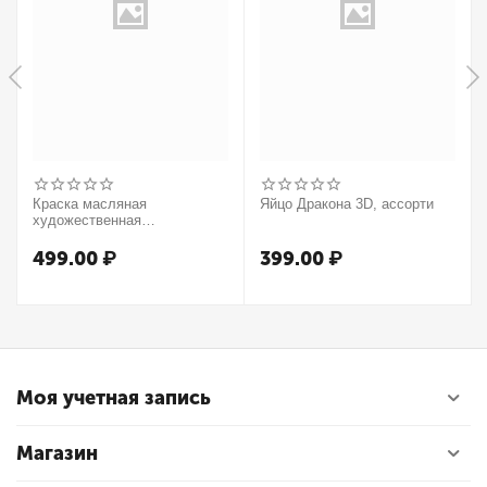
Краска масляная
Яйцо Дракона 3D, ассорти
художественная
Winsor&Newton "Winton",
37мл, туба, оранжевый
499.00
₽
399.00
₽
Моя учетная запись
Магазин