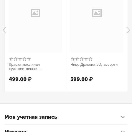
Краска масляная
Яйцо Дракона 3D, ассорти
художественная
Winsor&Newton "Winton",
37мл, туба, оранжевый
499.00
₽
399.00
₽
Моя учетная запись