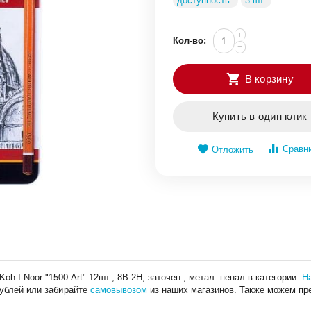
доступность:
3 шт.
+
Кол-во:
−
В корзину
Купить в один клик
Сравн
Отложить
h-I-Noor "1500 Art" 12шт., 8B-2H, заточен., метал. пенал в категории:
Н
рублей или забирайте
самовывозом
из наших магазинов. Также можем п