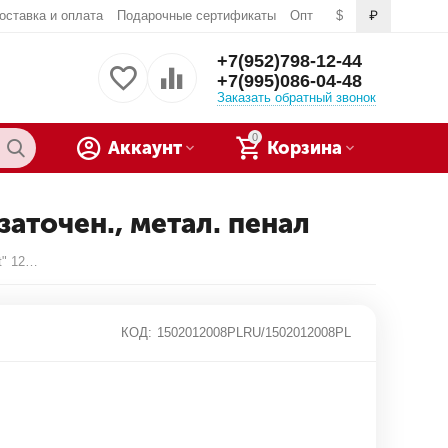
оставка и оплата
Подарочные сертификаты
Опт
$
₽
+7(952)798-12-44
+7(995)086-04-48
Заказать обратный звонок
0
Аккаунт
Корзина
заточен., метал. пенал
Набор карандашей ч/г Koh-I-Noor "1500 Art" 12шт., 8B-2H, заточен., метал. пенал
КОД:
1502012008PLRU/1502012008PL