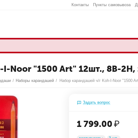
Контакты
Пункты самовывоза
Д
-Noor "1500 Art" 12шт., 8B-2H, 
ндаши
/
Наборы карандашей
/
Задать вопрос
1 799.00
₽