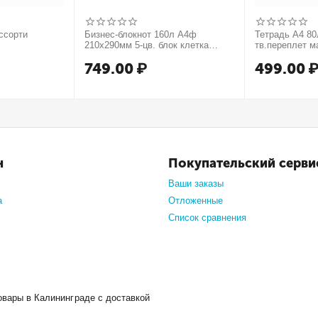
ссорти
Бизнес-блокнот 160л А4ф
Тетрадь А4 80л
210х290мм 5-цв. блок клетка
тв.переплет м
тв.переплет запечат. форзац
749.00
₽
499.00
мат.ламин. -В моменте
н
Покупательский серви
Ваши заказы
а
Отложенные
Список сравнения
овары в Калининграде с доставкой