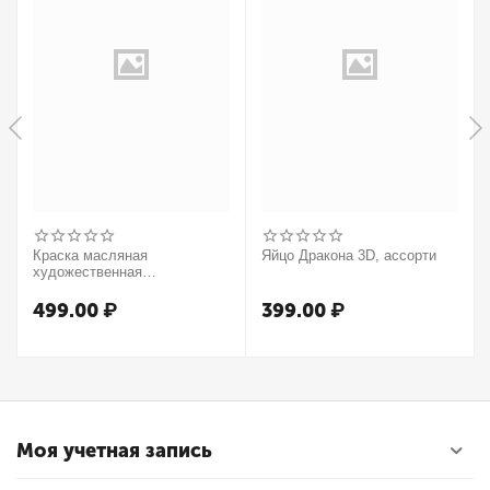
Краска масляная
Яйцо Дракона 3D, ассорти
художественная
Winsor&Newton "Winton",
37мл, туба, оранжевый
499.00
₽
399.00
₽
Моя учетная запись